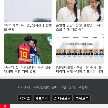
'마약 자숙' 유아인, 남사친과 볼뽀
손떨림 건강이상설 한승연…"목디
뽀 근황
스크 심해 치료 중"
‘축구의 신’ 아르헨티나 축구 선수
[단독]대통령기록관, '尹 추가' 홈
메시의 부친 지병 별세
페이지 공개…계엄 선포문은 빠져
회사소개
제휴/컨텐츠 판매
약관·정책
고충처리
PC화면
제보하기
앱 다운로드
맨위로↑
광