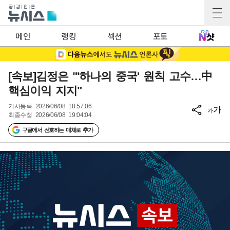
메인
랭킹
섹션
포토
[속보]김정은 "'하나의 중국' 원칙 고수…中
핵심이익 지지"
기사등록
2026/06/08 18:57:06
가
가
최종수정
2026/06/08 19:04:04
구글에서 선호하는 매체로 추가