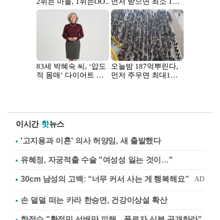
이시간
핫
뉴스
'고지용과 이혼' 의사 허양임, 새 출발했다
유혜정, 자궁적출 수술 "여성성 잃는 것이…"
손 덜덜 떠는 카라 한승연, 건강이상설 확산
한정수 "황정민 선배만 피해…폭로자 신분 공개하라"