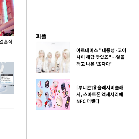
피플
 결혼식
폭염으로 멈춘 프로야구… 발걸음 돌리는 팬들
이 대통령, '청
총력 대응'
아르테미스 "대중성·코어
사이 해답 찾았죠"…알을
깨고 나온 '초자아'
[부니콘]⑥슬래시비슬래
시, 스마트폰 액세서리에
NFC 더했다