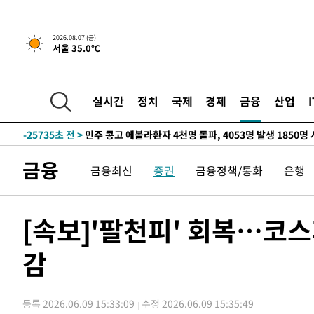
2026.08.07 (금)
서울 35.0℃
-8071초 전 >
[속보] 뉴욕증시, 일제 하락 마감…나스닥 0.06%↓
-32109초 전 >
[속보] 7월 중국 수출 23.9%↑ 수입 27.5%↑…무역총
25.3%↑
-29269초 전 >
[속보]'채상병 순직 책임' 임성근, 항소심도 징역 3년
실시간
정치
국제
경제
금융
산업
-29135초 전 >
[속보]종합특검, '관저이전 봐주기 감사' 유병호 구속기소
-25735초 전 >
민주 콩고 에볼라환자 4천명 돌파, 4053명 발생 1850명
-24985초 전 >
[속보]'300억원대 사기 혐의' 차가원 대표 구속 송치
금융
금융최신
증권
금융정책/통화
은행
-24179초 전 >
"미 전국적 살모네라 식중독 원인은 멕시코산 할라피뇨"--
-22692초 전 >
[속보]경찰·노동부, HL만도 평택사업장 끼임 사망 관련
-22573초 전 >
[속보]합수본, '투표율 허위 입력' 중앙·서울·경기도 선관
[속보]'팔천피' 회복…코스피,
압수수색
-22328초 전 >
[속보]원·달러 환율, 오전 9시 1423.8원
감
-22124초 전 >
[속보]삼성전자·SK하이닉스 동반 강보합…1%대 상승 
-22110초 전 >
[속보]코스닥, 5.95포인트(0.74%) 상승한 807.62개장
-22078초 전 >
[속보]코스피, 6300선 재탈환…1.09% 오른 6365.07 
등록 2026.06.09 15:33:09
수정 2026.06.09 15:35:49
-19243초 전 >
시리아 다마스쿠스 교외에서 미니버스 폭발.. 14명 부상, 