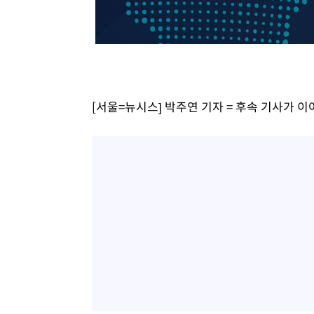
-22078초 전 >
[속보]코스피, 6300선 재탈환…1.09% 오른 6365.07 
-19243초 전 >
시리아 다마스쿠스 교외에서 미니버스 폭발.. 14명 부상, 
태
-18541초 전 >
입추에도 극한더위…서울 낮 39도 '폭염중대경보'
-13505초 전 >
이란, 호르무즈서 "적국 목표물들"과 대치로 남부 케슘섬
례 큰 폭발음
-12220초 전 >
[속보]美, 폴리실리콘 수입 규제…파생제품 15% 관세, 1
[서울=뉴시스] 박주연 기자 = 후속 기사가 
발효
-10371초 전 >
[속보]트럼프, 美 원정출산 금지 행정명령 서명
-8071초 전 >
[속보] 뉴욕증시, 일제 하락 마감…나스닥 0.06%↓