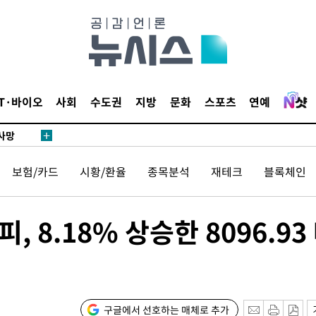
액
IT·바이오
사회
수도권
지방
문화
스포츠
연예
 사망
보험/카드
시황/환율
종목분석
재테크
블록체인
 CDC
 압수수색
위 등 9곳
 8.18% 상승한 8096.93
출발
개장
구글에서 선호하는 매체로 추가
3명은 중