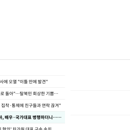
사에 오열 "이틀 만에 발견"
"바지 벗고 앞뒤로 돌아"…탈북민 회상한 기쁨조 검사
인 집착·통제에 친구들과 연락 끊겨"
박찬민 딸 박민하, 배우·국가대표 병행하더니…근황이
기 혐의' 차가원 대표 구속 송치