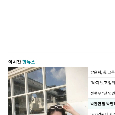
이시간
핫뉴스
방은희, 母 고독
전현무 "전 연
'300억원대 사