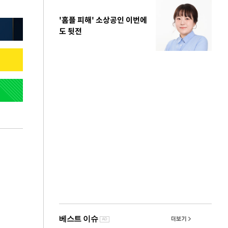
'홈플 피해' 소상공인 이번에
도 뒷전