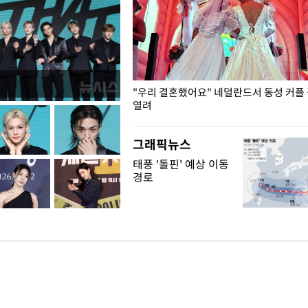
국엔 찜통 더위
"우리 결혼했어요" 네덜란드서 동성 커플
열려
그래픽뉴스
태풍 '돌핀' 예상 이동
경로