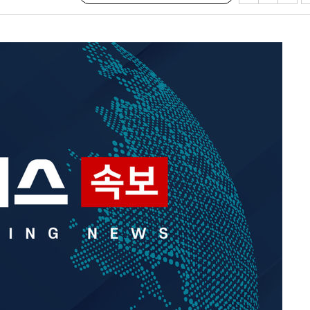
에서 두차
20일 후
액
 사망
 CDC
 압수수색
위 등 9곳
출발