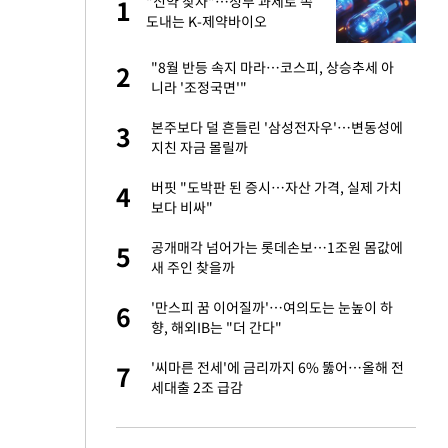
"이
"신약 찾자"…정부 과제로 속
1
1
도내는 K-제약바이오
 했다"…탈북민 김
"8월 반등 속지 마라…코스피, 상승추세 아
2
2
 회상
니라 '조정국면'"
신 근황 "가볼 만하
본주보다 덜 흔들린 '삼성전자우'…변동성에
3
3
지친 자금 몰릴까
련 직접 해봤습니
버핏 "도박판 된 증시…자산 가격, 실제 가치
4
4
'완벽 소화'
보다 비싸"
 속도내는 K-제약
공개매각 넘어가는 롯데손보…1조원 몸값에
5
5
새 주인 찾을까
 폴리실리콘 최저가
'만스피 꿈 이어질까'…여의도는 눈높이 하
6
6
·수익성 개선 환
향, 해외IB는 "더 간다"
걸 몸매'로 만든 러
'씨마른 전세'에 금리까지 6% 뚫어…올해 전
7
7
톡'
세대출 2조 급감