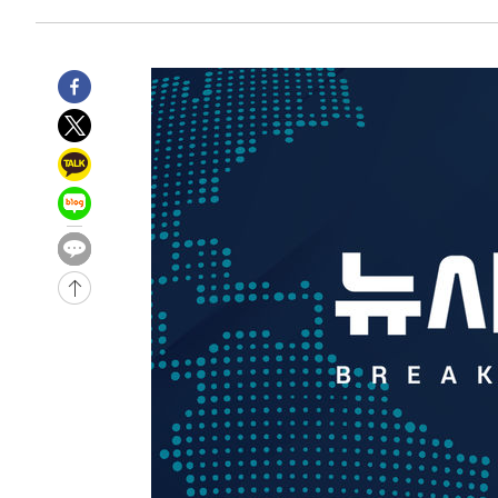
태
-18541초 전 >
입추에도 극한더위…서울 낮 39도 '폭염중대경보'
-13505초 전 >
이란, 호르무즈서 "적국 목표물들"과 대치로 남부 케슘섬
례 큰 폭발음
-12220초 전 >
[속보]美, 폴리실리콘 수입 규제…파생제품 15% 관세, 1
발효
-10371초 전 >
[속보]트럼프, 美 원정출산 금지 행정명령 서명
-8071초 전 >
[속보] 뉴욕증시, 일제 하락 마감…나스닥 0.06%↓
-32109초 전 >
[속보] 7월 중국 수출 23.9%↑ 수입 27.5%↑…무역총
25.3%↑
-29269초 전 >
[속보]'채상병 순직 책임' 임성근, 항소심도 징역 3년
-29135초 전 >
[속보]종합특검, '관저이전 봐주기 감사' 유병호 구속기소
-25735초 전 >
민주 콩고 에볼라환자 4천명 돌파, 4053명 발생 1850명
-24985초 전 >
[속보]'300억원대 사기 혐의' 차가원 대표 구속 송치
-24179초 전 >
"미 전국적 살모네라 식중독 원인은 멕시코산 할라피뇨"--
-22692초 전 >
[속보]경찰·노동부, HL만도 평택사업장 끼임 사망 관련
-22573초 전 >
[속보]합수본, '투표율 허위 입력' 중앙·서울·경기도 선관
압수수색
-22328초 전 >
[속보]원·달러 환율, 오전 9시 1423.8원
-22124초 전 >
[속보]삼성전자·SK하이닉스 동반 강보합…1%대 상승 
-22110초 전 >
[속보]코스닥, 5.95포인트(0.74%) 상승한 807.62개장