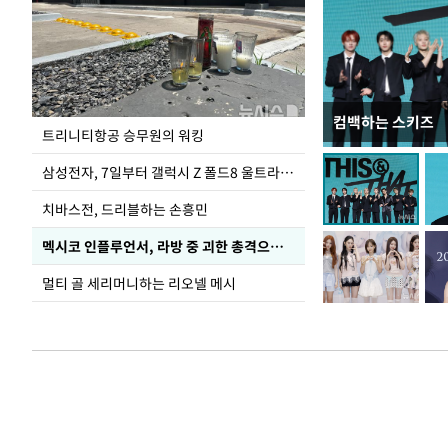
컴백하는 스키즈
입추 코앞인데 전
트리니티항공 승무원의 워킹
삼성전자, 7일부터 갤럭시 Z 폴드8 울트라·폴드8·플립8 출시
치바스전, 드리블하는 손흥민
멕시코 인플루언서, 라방 중 괴한 총격으로 사망
멀티 골 세리머니하는 리오넬 메시