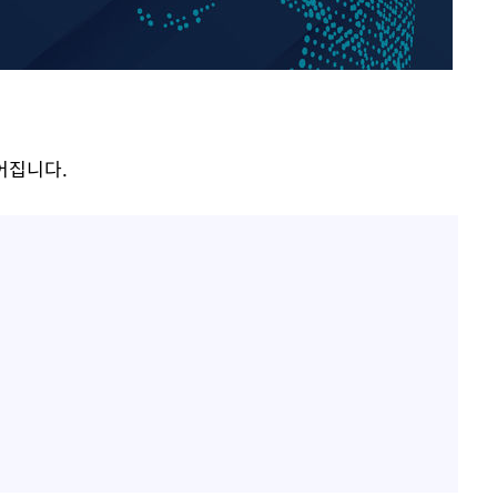
방은희, 母 고독사에 오열 
1
틀 만에 발견"
개장
3명은 중
"바지 벗고 앞뒤로 돌아야
2
서아, 기쁨조 검사 수치심
에서 두차
김지수, '여행사 대표' 변
3
20일 후
니…"
이어집니다.
"여군 지원 막힌 UDT 훈
4
다"…707 출신 女유튜버 
"신약 찾자"…정부 과제로
5
바이오
한화큐셀·OCI, 美 수입
6
격제 도입에…"공정 경쟁
영"
"46세 맞아?" 바다를 '핫
7
닝…유산소 운동 효과 '톡