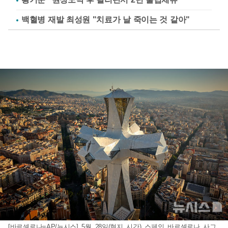
백혈병 재발 최성원 "치료가 날 죽이는 것 같아"
[바르셀로나=AP/뉴시스] 5월 28일(현지 시간) 스페인 바르셀로나 사그