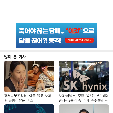
많이 본 기사
홍서범♥조갑경, 아들 불륜 사과
SK하이닉스, 주당 375원 분기배당
후 근황…밝은 미소
결정…3분기 중 추가 주주환원 발
표