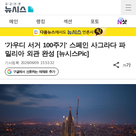
메인
랭킹
섹션
포토
'가우디 서거 100주기' 스페인 사그라다 파
밀리아 외관 완성 [뉴시스Pic]
기사등록
2026/06/09 15:53:32
가
가
구글에서 선호하는 매체로 추가