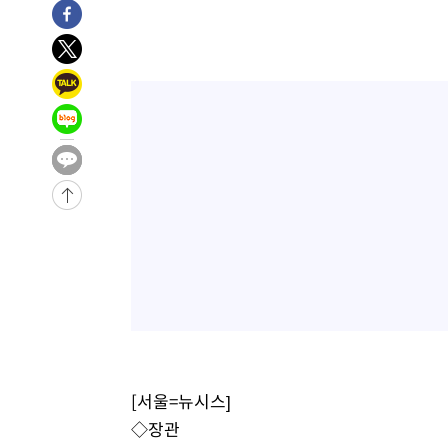
-22290초 전 >
극한폭염 한풀 꺾이지만…'낮 최고 35도' 무더위, 열대야
주 날씨]
-19308초 전 >
축구협회 "압수수색·성접대 논란 사과…쇄신의 기회로 
-17825초 전 >
[속보]'압수수색·성접대 논란' 축구협회 "실망과 걱정 
송"
-6446초 전 >
'최고 37도' 폭염 지속…강원동해안 최대 150㎜ 비
7분 전 >
[속보]뉴욕증시 상승 마감…S&P 0.6% 나스닥 1.3%↑
[서울=뉴시스]
◇장관