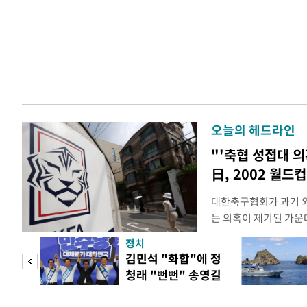
오늘의 헤드라인
"'축협 성접대 의
日, 2002 월드
대한축구협회가 과거 
는 의혹이 제기된 가운
도하면서 파장이 커지고 
정치
광부가 2016년 작성
 사업
김민석 "화합"에 정
2011년 3월부터 20
청래 "뻔뻔" 송영길
에 참여한 외국인 심판
은 연임 직격
고