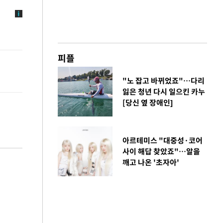
피플
"노 잡고 바뀌었죠"…다리
잃은 청년 다시 일으킨 카누
[당신 옆 장애인]
아르테미스 "대중성·코어
사이 해답 찾았죠"…알을
깨고 나온 '초자아'