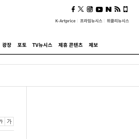
K-Artprice
프라임뉴시스
위클리뉴시스
광장
포토
TV뉴시스
제휴 콘텐츠
제보