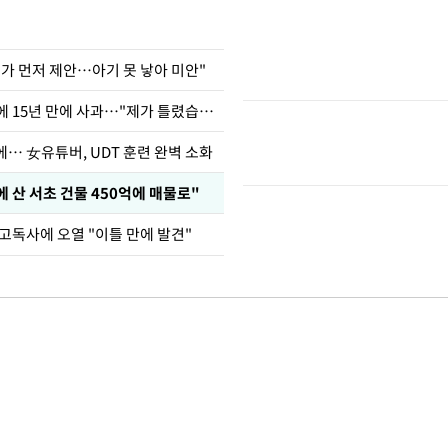
내가 먼저 제안…아기 못 낳아 미안"
표창원, 남규리에 15년 만에 사과…"제가 틀렸습니다"
… 女유튜버, UDT 훈련 완벽 소화
에 산 서초 건물 450억에 매물로"
고독사에 오열 "이틀 만에 발견"