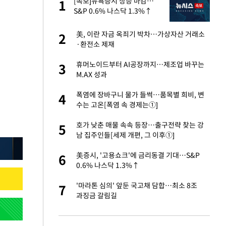
에
[속보]뉴욕증시 상승 마감…
1
1
S&P 0.6% 나스닥 1.3%↑
네"…'폴드8 울트
美, 이란 자금 옥죄기 박차…가상자산 거래소
2
2
·환전소 제재
고서 기아차 덕에
휴머노이드부터 AI공장까지…제조업 바꾸는
3
3
M.AX 성과
S&P 0.6% 나스
폭염에 장바구니 물가 들썩…품목별 희비, 변
4
4
수는 고온[폭염 속 경제는①]
 노무현·문재인 철
호가 낮춘 매물 속속 등장…출구전략 찾는 강
5
5
남 집주인들[세제 개편, 그 이후①]
승환·니퍼트가 콕
美증시, '고용쇼크'에 금리동결 기대…S&P
6
6
0.6% 나스닥 1.3%↑
차…가상자산 거래소
'마라톤 심의' 앞둔 국고채 담합…최소 8조
7
7
과징금 갈림길