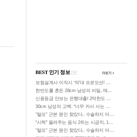
금융
똘한
코스닥 살아나자
아파
ETF 날았다…수익률
상위권 휩쓸어