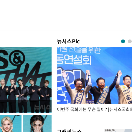
뉴시스Pic
폭력 피해자에 위로·사과…"국가
이번주 국회에는 무슨 일이? [뉴시스국회토
"
그래픽뉴스