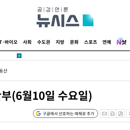
견
IT·바이오
사회
수도권
지방
문화
스포츠
연예
 계속[다음
동산
삼겠다"
안겨드려 죄
부(6월10일 수요일)
견
구글에서 선호하는 매체로 추가