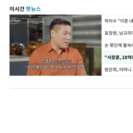
이시간
핫뉴스
하리수 "이혼 
손 묶인채 물속에
"서장훈, 28억
방은희, 어머니 