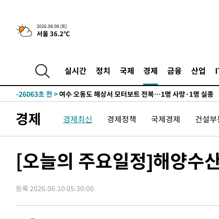
2026.08.08 (토)
서울 36.2℃
7분 전 >
[속보]뉴욕증시 상승 마감…S&P 0.6% 나스닥 1.3%↑
-31443초 전 >
백운산서 80년근 천종산삼 9뿌리 발견…감정가 1.3억원
-29153초 전 >
선재도서 해루질 나섰다 실종 60대, 닷새 만에 숨진 채 발
실시간
정치
국제
경제
금융
산업
-26687초 전 >
남자 농구, 나고야 아시안게임서 '홈팀' 일본과 한일전
-26063초 전 >
여수 오동도 해상서 모터보트 전복…1명 사망·1명 실종
-22290초 전 >
극한폭염 한풀 꺾이지만…'낮 최고 35도' 무더위, 열대야
경제
경제최신
경제정책
국제경제
건설부
주 날씨]
-19308초 전 >
축구협회 "압수수색·성접대 논란 사과…쇄신의 기회로 
-17825초 전 >
[속보]'압수수색·성접대 논란' 축구협회 "실망과 걱정 
송"
-6446초 전 >
'최고 37도' 폭염 지속…강원동해안 최대 150㎜ 비
[오늘의 주요일정]해양수산
7분 전 >
[속보]뉴욕증시 상승 마감…S&P 0.6% 나스닥 1.3%↑
-31443초 전 >
백운산서 80년근 천종산삼 9뿌리 발견…감정가 1.3억원
등록 2026.06.10 05:30:00
-29153초 전 >
선재도서 해루질 나섰다 실종 60대, 닷새 만에 숨진 채 발
-26687초 전 >
남자 농구, 나고야 아시안게임서 '홈팀' 일본과 한일전
-26063초 전 >
여수 오동도 해상서 모터보트 전복…1명 사망·1명 실종