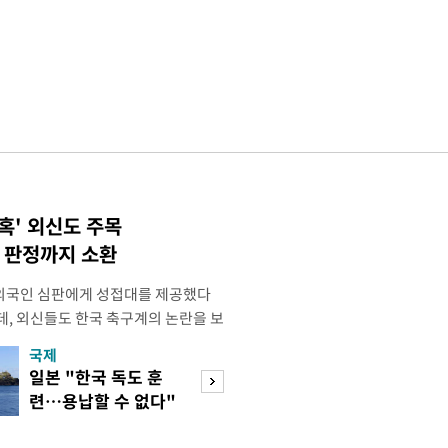
혹' 외신도 주목
컵 판정까지 소환
외국인 심판에게 성접대를 제공했다
데, 외신들도 한국 축구계의 논란을 보
있다. 지난 6일 JTBC는 문화체육관
국제
경제
한 감사보고서를 바탕으로 축구협회가
일본 "한국 독도 훈
절세 찾아 '덜 똘
12년 3월까지 1년 동안 국가대표팀 경기
련…용납할 수 없다"
한 채'…30억↓ 
들에게 성접대를 한 정황이 드러났다
항의
트 눈길