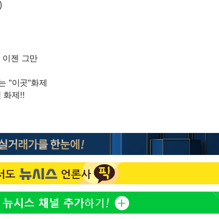
표창원, 남규리에 15년 만
1
)
사과…"제가 틀렸습니다"
"창 3개 띄워도 답답함 없
2
라', 일주일 써보니
英유명 여배우, 큰 교통사
3
살았다
[속보]뉴욕증시 상승 마감…
4
닥 1.3%↑
오세훈 "용산공원 아파트,
5
학 뒤집는 것"
김도영·곽빈·안현민…오
6
집은 차기 메이저리거
美, 이란 자금 옥죄기 박
7
·환전소 제재