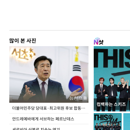
많이 본 사진
컴백하는 스키즈
이 대통령, 국가
더불어민주당 당대표·최고위원 후보 합동연설회
가 책임지고 치유
안드레예바에게 서브하는 페르난데스
세르비아 산불로 치솟는 연기