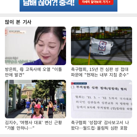
많이 본 기사
방은희, 母 고독사에 오열 "이틀
축구협회, 15년 전 심판 성 접대
만에 발견"
파문에 "현재는 내부 지침 준수"
김지수, '여행사 대표' 변신 근황
축구협회 '성접대' 감사보고서 나
"가볼 만하니…"
왔다…월드컵·올림픽 심판 포함