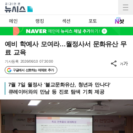
메인
랭킹
섹션
포토
예비 학예사 모여라…월정사서 문화유산 무
료 교육
기사등록
2026/06/10 07:30:00
가
가
구글에서 선호하는 매체로 추가
7월 7일 월정사 '불교문화유산, 청년과 만나다'
큐레이터와의 만남 등 진로 탐색 기회 제공