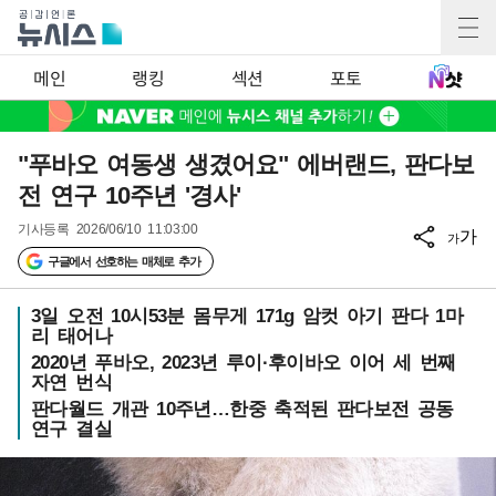
메인
랭킹
섹션
포토
"푸바오 여동생 생겼어요" 에버랜드, 판다보
전 연구 10주년 '경사'
기사등록
2026/06/10 11:03:00
가
가
구글에서 선호하는 매체로 추가
3일 오전 10시53분 몸무게 171g 암컷 아기 판다 1마
리 태어나
2020년 푸바오, 2023년 루이·후이바오 이어 세 번째
자연 번식
판다월드 개관 10주년…한중 축적된 판다보전 공동
연구 결실