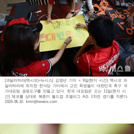
[과달라하라(멕시코)=뉴시스] 김명년 기자 = 9일(현지 시간) 맥시코 과
달라하라에 위치한 한식당 가미에서 교민 학생들이 대한민국 축구 국
가대표팀 응원도구를 만들고 있다. 한국 대표팀은 오는 11일(현지 시
간) 체코를 상대로 북중미 월드컵 조별리그 A조 1차전 경기를 치른다.
2026.06.10.
kmn@newsis.com