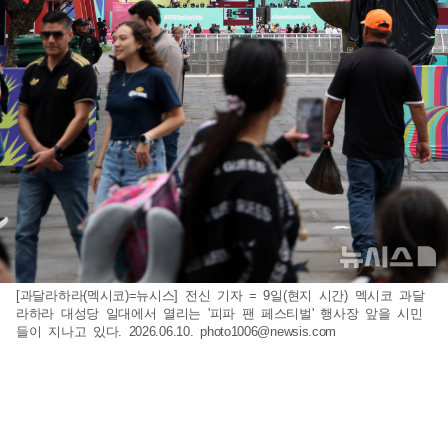
[과달라하라(멕시코)=뉴시스] 전신 기자 = 9일(현지 시간) 멕시코 과달
라하라 대성당 일대에서 열리는 '피파 팬 페스티벌' 행사장 앞을 시민
들이 지나고 있다. 2026.06.10.
photo1006@newsis.com