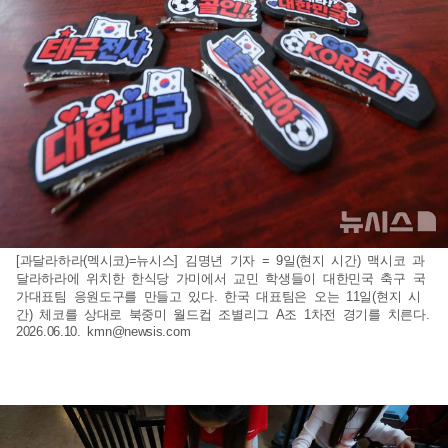
[과달라하라(멕시코)=뉴시스] 김명년 기자 = 9일(현지 시간) 맥시코 과
달라하라에 위치한 한식당 가미에서 교민 학생들이 대한민국 축구 국
가대표팀 응원도구를 만들고 있다. 한국 대표팀은 오는 11일(현지 시
간) 체코를 상대로 북중미 월드컵 조별리그 A조 1차전 경기를 치른다.
2026.06.10.
kmn@newsis.com