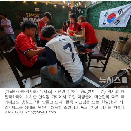
[과달라하라(멕시코)=뉴시스] 김명년 기자 = 9일(현지 시간) 맥시코 과
달라하라에 위치한 한식당 가미에서 교민 학생들이 대한민국 축구 국
가대표팀 응원도구를 만들고 있다. 한국 대표팀은 오는 11일(현지 시
간) 체코를 상대로 북중미 월드컵 조별리그 A조 1차전 경기를 치른다.
2026.06.10.
kmn@newsis.com