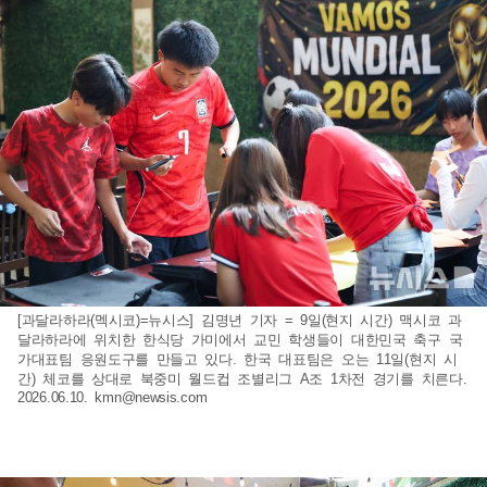
[과달라하라(멕시코)=뉴시스] 김명년 기자 = 9일(현지 시간) 맥시코 과
달라하라에 위치한 한식당 가미에서 교민 학생들이 대한민국 축구 국
가대표팀 응원도구를 만들고 있다. 한국 대표팀은 오는 11일(현지 시
간) 체코를 상대로 북중미 월드컵 조별리그 A조 1차전 경기를 치른다.
2026.06.10.
kmn@newsis.com