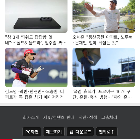
"창 3개 띄워도 답답함 없
오세훈 "용산공원 아파트, 노무현
네"…'폴드8 울트라', 일주일 써보
·문재인 철학 뒤집는 것"
니
김도영·곽빈·안현민…오승환·니
'폭염 휴식기' 프로야구 10개 구
퍼트가 콕 집은 차기 메이저리거
단, 훈련·휴식 병행…"야외 훈련
해도 안전 최우선"
회사소개
제휴/컨텐츠 판매
약관·정책
고충처리
PC화면
제보하기
앱 다운로드
맨위로↑