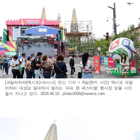
[과달라하라(멕시코)=뉴시스] 전신 기자 = 9일(현지 시간) 멕시코 과달
라하라 대성당 일대에서 열리는 '피파 팬 페스티벌' 행사장 앞을 시민
들이 지나고 있다. 2026.06.10.
photo1006@newsis.com