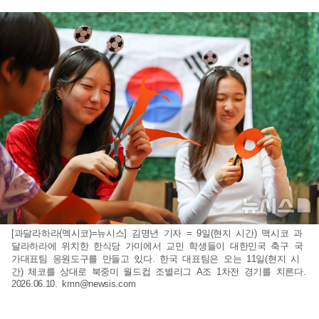
[과달라하라(멕시코)=뉴시스] 김명년 기자 = 9일(현지 시간) 맥시코 과
달라하라에 위치한 한식당 가미에서 교민 학생들이 대한민국 축구 국
가대표팀 응원도구를 만들고 있다. 한국 대표팀은 오는 11일(현지 시
간) 체코를 상대로 북중미 월드컵 조별리그 A조 1차전 경기를 치른다.
2026.06.10.
kmn@newsis.com