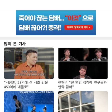
많이 본 기사
"서장훈, 28억에 산 서초 건물
전현무 "전 연인 집착에 친구들과
450억에 매물로"
연락 끊어"