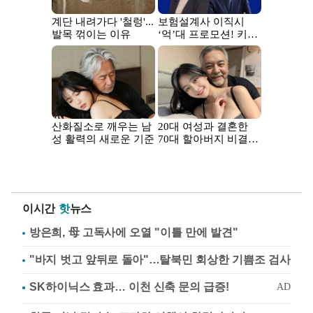
이시간
핫
뉴스
방은희, 母 고독사에 오열 "이틀 만에 발견"
"바지 벗고 앞뒤로 돌아"…탈북민 회상한 기쁨조 검사