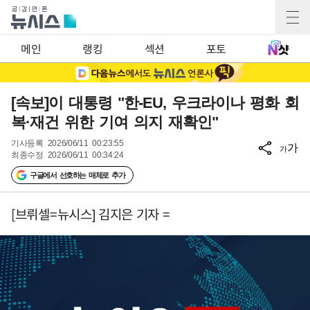
메인
랭킹
섹션
포토
[속보]이 대통령 "한-EU, 우크라이나 평화 회
복·재건 위한 기여 의지 재확인"
기사등록
2026/06/11 00:23:55
가
가
최종수정
2026/06/11 00:34:24
구글에서 선호하는 매체로 추가
[브뤼셀=뉴시스] 김지은 기자 =