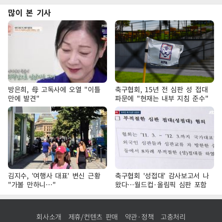
많이 본 기사
방은희, 母 고독사에 오열 "이틀
축구협회, 15년 전 심판 성 접대
만에 발견"
파문에 "현재는 내부 지침 준수"
김지수, '여행사 대표' 변신 근황
축구협회 '성접대' 감사보고서 나
"가볼 만하니…"
왔다…월드컵·올림픽 심판 포함
회사소개
제휴/컨텐츠 판매
약관·정책
고충처리