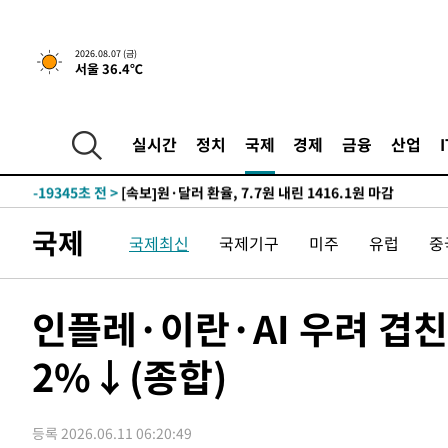
갈 수도
-25263초 전 >
낮 최고 37도 찜통더위…곳곳 소나기·강원 많은 비[내일
-23569초 전 >
SK하이닉스, 용인·청주 팹에 54조 투자…"AI 메모리 수
2026.08.07 (금)
서울 36.4℃
응"
-20425초 전 >
여자배구 이재영·이다영 자매, 아제르바이잔 투란VC 입
-19678초 전 >
외국인 심판 성 접대 7경기 들여다보니…한국 축구 '5승 2
-19412초 전 >
[속보]코스닥, 2.86포인트(0.36%) 내린 798.81마감
실시간
정치
국제
경제
금융
산업
-19365초 전 >
[속보]코스피, 6200선 약보합…0.60% 내린 6258.77에
-19345초 전 >
[속보]원·달러 환율, 7.7원 내린 1416.1원 마감
-19234초 전 >
[속보] 노원서 40.1도 관측…서울, 2018년 이후 첫 40도
국제
국제최신
국제기구
미주
유럽
중
-16324초 전 >
[속보]종합특검, '계엄 수용공간 확보' 신용해 前교정본
-15197초 전 >
외신들도 주목한 韓축구 파문…"국민적 공분에 수사 재개
-15168초 전 >
11시간 압수수색에 성접대 파문까지…'쑥대밭' 된 축구
인플레·이란·AI 우려 겹
-14190초 전 >
[속보]규제합리화위원회 부위원장에 김태유 서울대 공대
병태 후임
2%↓(종합)
-10548초 전 >
[속보]국힘 윤리위, '돌려차기 발언' 진종오·서범수 징계
-5873초 전 >
[속보] 7월 중국 수출 23.9%↑ 수입 27.5%↑…무역총액 
-3033초 전 >
[속보]'채상병 순직 책임' 임성근, 항소심도 징역 3년
등록 2026.06.11 06:20:49
-2899초 전 >
[속보]종합특검, '관저이전 봐주기 감사' 유병호 구속기소