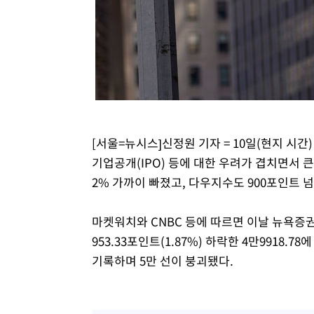
병태 후임
-10568초 전 >
[속보]국힘 윤리위, '돌려차기 발언' 진종오·서범수 징계
-5893초 전 >
[속보] 7월 중국 수출 23.9%↑ 수입 27.5%↑…무역총액 
-3053초 전 >
[속보]'채상병 순직 책임' 임성근, 항소심도 징역 3년
-2919초 전 >
[속보]종합특검, '관저이전 봐주기 감사' 유병호 구속기소
8분 전 >
민주 콩고 에볼라환자 4천명 돌파, 4053명 발생 1850명 사망
[서울=뉴시스]신정원 기자 = 10일(현지 시간
기업공개(IPO) 등에 대한 우려가 겹치면서 
2% 가까이 빠졌고, 다우지수도 900포인트 넘
마켓워치와 CNBC 등에 따르면 이날 뉴욕증
953.33포인트(1.87%) 하락한 4만9918.
기록하며 5만 선이 붕괴됐다.