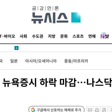
날씨]
요 선제 대
단
무'
IT·바이오
사회
수도권
지방
문화
스포츠
연예
 마쳐
국
일본
아시아/오세아니아
중동/아프리카
부장 기소
"
협회
친 뉴욕증시 하락 마감…나스
 교수…이
 절차 개시
25.3%↑
구글에서 선호하는 매체로 추가