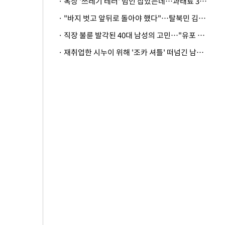
· 옥상 '쓰레기 테러' 범인 잡았는데…과태료 3만원 처분에 숙박업주 허탈
· "바지 벗고 앞뒤로 돌아야 했다"…탈북민 김서아, 기쁨조 검사 수치심 회상
· 직장 불륜 발각된 40대 남성의 고민…"유포 동료 명예훼손·협박죄 고소 가능할까"
· 재취업한 시누이 위해 '조카 셔틀' 떠넘긴 남편…아내 "난 못한다"