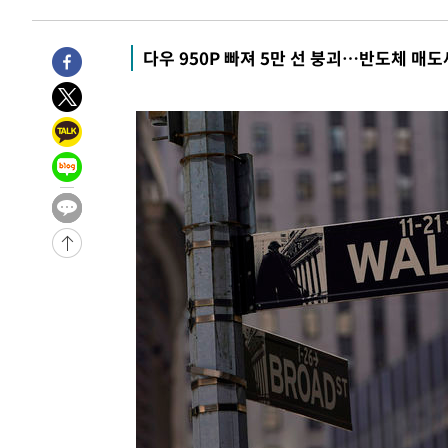
8분 전 >
민주 콩고 에볼라환자 4천명 돌파, 4053명 발생 1850명 사망
-27385초 전 >
"낮 기온 소폭 하락"…수도권 폭염중대경보, 폭염경보로
다우 950P 빠져 5만 선 붕괴…반도체 매도
-27349초 전 >
[속보]이 대통령, '호우피해' 안동·의성 관할 4개 면 특
선포
-27312초 전 >
[단독]중수청 지원 검사들, 정원 초과 시 낮은 계급 임용
갈 수도
-25283초 전 >
낮 최고 37도 찜통더위…곳곳 소나기·강원 많은 비[내일
-23589초 전 >
SK하이닉스, 용인·청주 팹에 54조 투자…"AI 메모리 수
응"
-20445초 전 >
여자배구 이재영·이다영 자매, 아제르바이잔 투란VC 입
-19698초 전 >
외국인 심판 성 접대 7경기 들여다보니…한국 축구 '5승 2
-19432초 전 >
[속보]코스닥, 2.86포인트(0.36%) 내린 798.81마감
-19385초 전 >
[속보]코스피, 6200선 약보합…0.60% 내린 6258.77에
-19365초 전 >
[속보]원·달러 환율, 7.7원 내린 1416.1원 마감
-19254초 전 >
[속보] 노원서 40.1도 관측…서울, 2018년 이후 첫 40도
-16344초 전 >
[속보]종합특검, '계엄 수용공간 확보' 신용해 前교정본
-15217초 전 >
외신들도 주목한 韓축구 파문…"국민적 공분에 수사 재개
-15188초 전 >
11시간 압수수색에 성접대 파문까지…'쑥대밭' 된 축구
-14210초 전 >
[속보]규제합리화위원회 부위원장에 김태유 서울대 공대