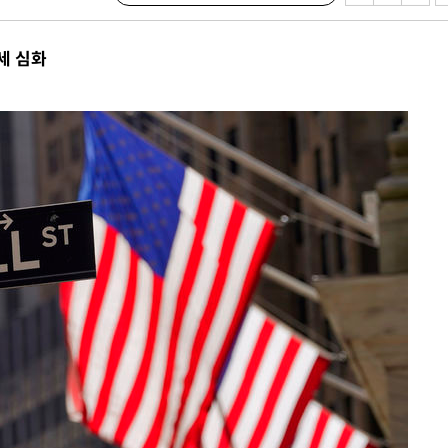
 하향
세 심화
별재난지역
…희망지 못
날씨]
요 선제 대
단
무'
 마쳐
부장 기소
"
협회
 교수…이