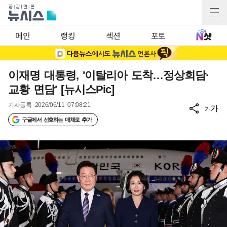
메인
랭킹
섹션
포토
이재명 대통령, '이탈리아 도착…정상회담·
교황 면담' [뉴시스Pic]
기사등록
2026/06/11 07:08:21
가
가
구글에서 선호하는 매체로 추가