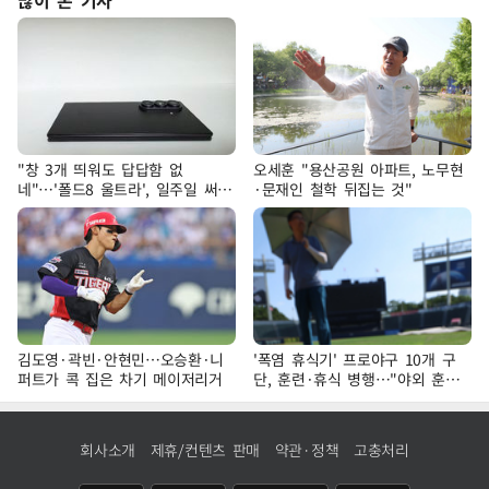
많이 본 기사
"창 3개 띄워도 답답함 없
오세훈 "용산공원 아파트, 노무현
네"…'폴드8 울트라', 일주일 써보
·문재인 철학 뒤집는 것"
니
김도영·곽빈·안현민…오승환·니
'폭염 휴식기' 프로야구 10개 구
퍼트가 콕 집은 차기 메이저리거
단, 훈련·휴식 병행…"야외 훈련
해도 안전 최우선"
회사소개
제휴/컨텐츠 판매
약관·정책
고충처리