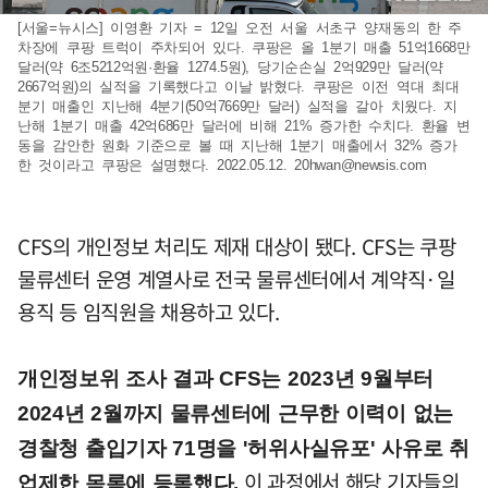
[서울=뉴시스] 이영환 기자 = 12일 오전 서울 서초구 양재동의 한 주
차장에 쿠팡 트럭이 주차되어 있다. 쿠팡은 올 1분기 매출 51억1668만
달러(약 6조5212억원·환율 1274.5원), 당기순손실 2억929만 달러(약
2667억원)의 실적을 기록했다고 이날 밝혔다. 쿠팡은 이전 역대 최대
분기 매출인 지난해 4분기(50억7669만 달러) 실적을 갈아 치웠다. 지
난해 1분기 매출 42억686만 달러에 비해 21% 증가한 수치다. 환율 변
동을 감안한 원화 기준으로 볼 때 지난해 1분기 매출에서 32% 증가
한 것이라고 쿠팡은 설명했다. 2022.05.12.
20hwan@newsis.com
CFS의 개인정보 처리도 제재 대상이 됐다. CFS는 쿠팡
물류센터 운영 계열사로 전국 물류센터에서 계약직·일
용직 등 임직원을 채용하고 있다.
개인정보위 조사 결과 CFS는 2023년 9월부터
2024년 2월까지 물류센터에 근무한 이력이 없는
경찰청 출입기자 71명을 '허위사실유포' 사유로 취
이 과정에서 해당 기자들의
업제한 목록에 등록했다.