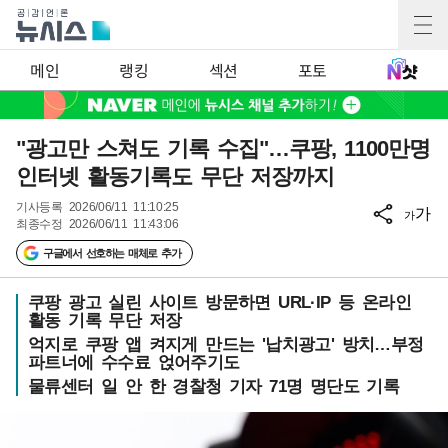
메인
랭킹
섹션
포토
"광고만 스쳐도 기록 수집"…쿠팡, 1100만명
인터넷 활동기록도 무단 저장까지
기사등록
2026/06/11 11:10:25
가
가
최종수정
2026/06/11 11:43:06
구글에서 선호하는 매체로 추가
쿠팡 광고 실린 사이트 방문하면 URL·IP 등 온라인
활동 기록 무단 저장
억지로 쿠팡 앱 켜지게 만드는 '납치광고' 방치…부정
파트너에 수수료 얹어주기도
물류센터 일 안 한 경찰청 기자 71명 명단도 기록