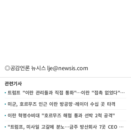
◎공감언론 뉴시스
lje@newsis.com
관련기사
트럼프 "이란 관리들과 직접 통화"…이란 "접촉 없었다" 부인(종합)
미군, 호르무즈 인근 이란 방공망·레이더 수십 곳 타격
이란 혁명수비대 "호르무즈 해협 통과 선박 2척 공격"
"트럼프, 미사일 고갈에 분노…금주 방산회사 7곳 CEO 소집"