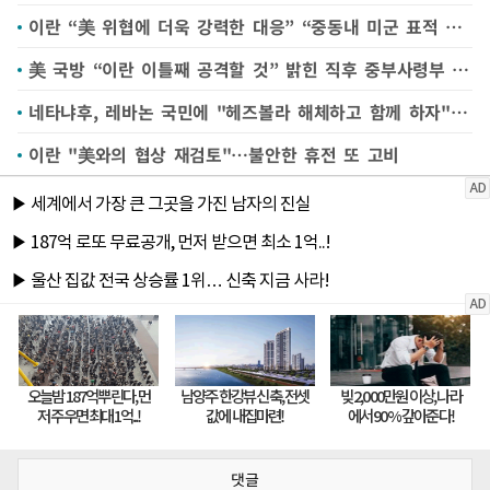
이란 “美 위협에 더욱 강력한 대응” “중동내 미군 표적 타격”
美 국방 “이란 이틀째 공격할 것” 밝힌 직후 중부사령부 공격 개시 발표
네타냐후, 레바논 국민에 "헤즈볼라 해체하고 함께 하자" 선전전
이란 "美와의 협상 재검토"…불안한 휴전 또 고비
댓글