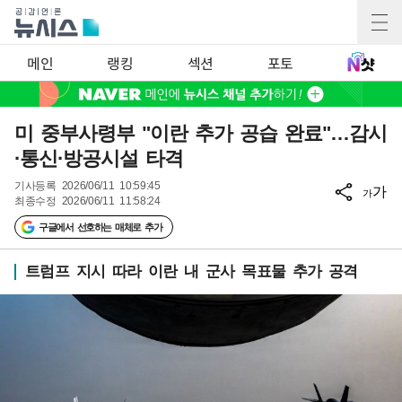
메인
랭킹
섹션
포토
미 중부사령부 "이란 추가 공습 완료"…감시
·통신·방공시설 타격
기사등록
2026/06/11 10:59:45
가
가
최종수정
2026/06/11 11:58:24
구글에서 선호하는 매체로 추가
트럼프 지시 따라 이란 내 군사 목표물 추가 공격