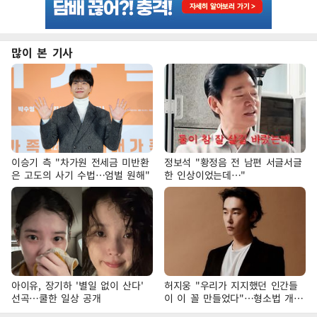
많이 본 기사
이승기 측 "차가원 전세금 미반환
정보석 "황정음 전 남편 서글서글
은 고도의 사기 수법…엄벌 원해"
한 인상이었는데…"
아이유, 장기하 '별일 없이 산다'
허지웅 "우리가 지지했던 인간들
선곡…쿨한 일상 공개
이 이 꼴 만들었다"…형소법 개정
에 격한 반응