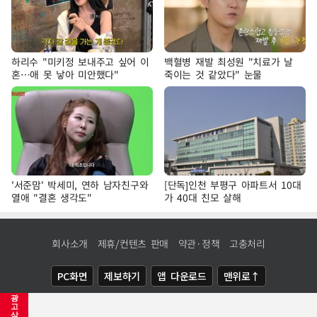
하리수 "미키정 보내주고 싶어 이
백혈병 재발 최성원 "치료가 날
혼…애 못 낳아 미안했다"
죽이는 것 같았다" 눈물
'서준맘' 박세미, 연하 남자친구와
[단독]인천 부평구 아파트서 10대
열애 "결혼 생각도"
가 40대 친모 살해
회사소개
제휴/컨텐츠 판매
약관·정책
고충처리
PC화면
제보하기
앱 다운로드
맨위로↑
광
COPYRIGHTⓒ
NEWSIS
ALL RIGHTS RESERVED.
고
삭