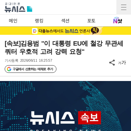
메인
랭킹
섹션
포토
[속보]김용범 "이 대통령 EU에 철강 무관세
쿼터 우호적 고려 강력 요청"
기사등록
2026/06/11 16:25:57
가
가
구글에서 선호하는 매체로 추가