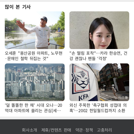
많이 본 기사
오세훈 "용산공원 아파트, 노무현
"손 떨림 포착"…카라 한승연, 건
·문재인 철학 뒤집는 것"
강 괜찮나 팬들 '걱정'
'덜 똘똘한 한 채' 시대 오나…20
외신 주목한 '축구협회 성접대 의
억대 아파트에 쏠리는 관심[세제
혹'…2002 한일월드컵까지 소환
개편, 그 이후②]
회사소개
제휴/컨텐츠 판매
약관·정책
고충처리