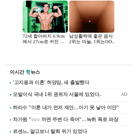
이시간
핫
뉴스
'고지용과 이혼' 허양임, 새 출발했다
하리수 "이혼 내가 먼저 제안…아기 못 낳아 미안"
차가원 "○○○ 까면 주변 다 죽어"…녹취 폭로 파장
르센느, 알고보니 탈퇴 위기 있었다