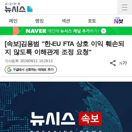
메인
랭킹
섹션
포토
[속보]김용범 "한-EU FTA 상호 이익 훼손되
지 않도록 이해관계 조정 요청"
기사등록
2026/06/11 16:28:13
가
가
구글에서 선호하는 매체로 추가