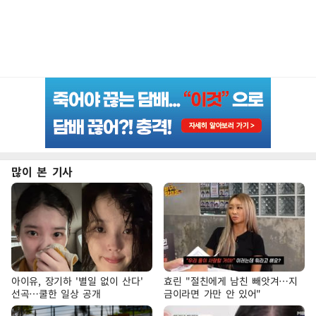
많이 본 기사
아이유, 장기하 '별일 없이 산다'
효린 "절친에게 남친 빼앗겨…지
선곡…쿨한 일상 공개
금이라면 가만 안 있어"