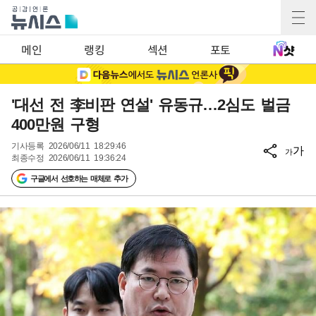
메인
랭킹
섹션
포토
'대선 전 李비판 연설' 유동규…2심도 벌금
400만원 구형
기사등록
2026/06/11 18:29:46
가
가
최종수정
2026/06/11 19:36:24
구글에서 선호하는 매체로 추가