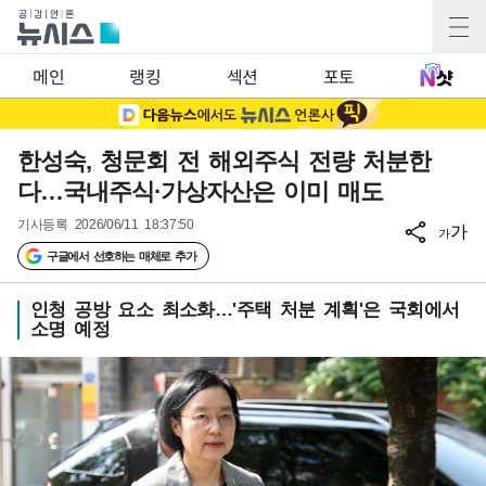
메인
랭킹
섹션
포토
한성숙, 청문회 전 해외주식 전량 처분한
다…국내주식·가상자산은 이미 매도
기사등록
2026/06/11 18:37:50
가
가
구글에서 선호하는 매체로 추가
인청 공방 요소 최소화…'주택 처분 계획'은 국회에서
소명 예정