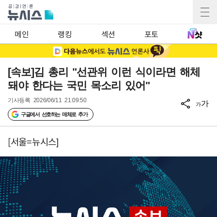
메인
랭킹
섹션
포토
[속보]김 총리 "선관위 이런 식이라면 해체
돼야 한다는 국민 목소리 있어"
기사등록
2026/06/11 21:09:50
가
가
구글에서 선호하는 매체로 추가
[서울=뉴시스]