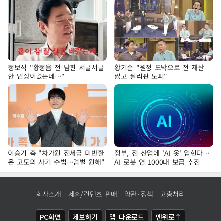
정보석 "황정음 전 남편 서글서글
황기순 "원정 도박으로 전 재산
한 인상이었는데…"
잃고 필리핀 도피"
이승기 측 "차가원 전세금 미반환
정부, 전 산업에 'AI 옷' 입힌다…
은 고도의 사기 수법…엄벌 원해"
AI 로봇 연 1000대 보급 추진
회사소개
제휴/컨텐츠 판매
약관·정책
고충처리
PC화면
제보하기
앱 다운로드
맨위로↑