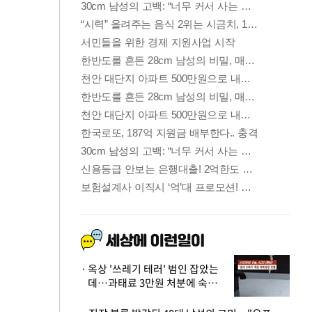
옥상 '쓰레기 테러' 범인 잡았는
데…과태료 3만원 처분에 숙박업
주 허탈