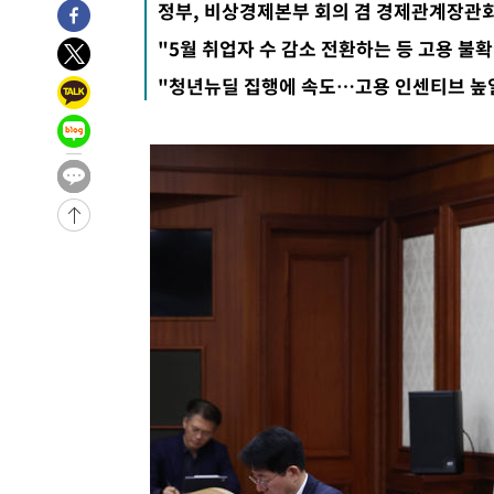
정부, 비상경제본부 회의 겸 경제관계장관
-1769초 전 >
민주 콩고 에볼라환자 4천명 돌파, 4053명 발생 1850명 
"5월 취업자 수 감소 전환하는 등 고용 불
-29655초 전 >
"낮 기온 소폭 하락"…수도권 폭염중대경보, 폭염경보로
"청년뉴딜 집행에 속도…고용 인센티브 높일
-29619초 전 >
[속보]이 대통령, '호우피해' 안동·의성 관할 4개 면 특
선포
-29582초 전 >
[단독]중수청 지원 검사들, 정원 초과 시 낮은 계급 임용
갈 수도
-27553초 전 >
낮 최고 37도 찜통더위…곳곳 소나기·강원 많은 비[내일
-25859초 전 >
SK하이닉스, 용인·청주 팹에 54조 투자…"AI 메모리 수
응"
-22715초 전 >
여자배구 이재영·이다영 자매, 아제르바이잔 투란VC 입
-21968초 전 >
외국인 심판 성 접대 7경기 들여다보니…한국 축구 '5승 2
-21702초 전 >
[속보]코스닥, 2.86포인트(0.36%) 내린 798.81마감
-21655초 전 >
[속보]코스피, 6200선 약보합…0.60% 내린 6258.77에
-21635초 전 >
[속보]원·달러 환율, 7.7원 내린 1416.1원 마감
-21524초 전 >
[속보] 노원서 40.1도 관측…서울, 2018년 이후 첫 40도
-18614초 전 >
[속보]종합특검, '계엄 수용공간 확보' 신용해 前교정본
-17487초 전 >
외신들도 주목한 韓축구 파문…"국민적 공분에 수사 재개
-17458초 전 >
11시간 압수수색에 성접대 파문까지…'쑥대밭' 된 축구
-16480초 전 >
[속보]규제합리화위원회 부위원장에 김태유 서울대 공대