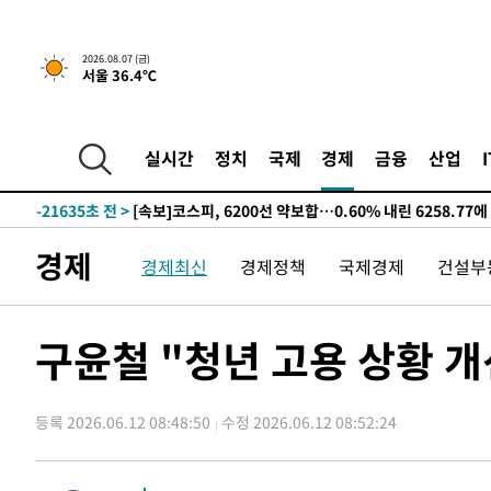
갈 수도
-27533초 전 >
낮 최고 37도 찜통더위…곳곳 소나기·강원 많은 비[내일
-25839초 전 >
SK하이닉스, 용인·청주 팹에 54조 투자…"AI 메모리 수
2026.08.07 (금)
서울 36.4℃
응"
-22695초 전 >
여자배구 이재영·이다영 자매, 아제르바이잔 투란VC 입
-21948초 전 >
외국인 심판 성 접대 7경기 들여다보니…한국 축구 '5승 2
-21682초 전 >
[속보]코스닥, 2.86포인트(0.36%) 내린 798.81마감
실시간
정치
국제
경제
금융
산업
-21635초 전 >
[속보]코스피, 6200선 약보합…0.60% 내린 6258.77에
-21615초 전 >
[속보]원·달러 환율, 7.7원 내린 1416.1원 마감
-21504초 전 >
[속보] 노원서 40.1도 관측…서울, 2018년 이후 첫 40도
경제
경제최신
경제정책
국제경제
건설부
-18594초 전 >
[속보]종합특검, '계엄 수용공간 확보' 신용해 前교정본
-17467초 전 >
외신들도 주목한 韓축구 파문…"국민적 공분에 수사 재개
-17438초 전 >
11시간 압수수색에 성접대 파문까지…'쑥대밭' 된 축구
구윤철 "청년 고용 상황 개
-16460초 전 >
[속보]규제합리화위원회 부위원장에 김태유 서울대 공대
병태 후임
-12818초 전 >
[속보]국힘 윤리위, '돌려차기 발언' 진종오·서범수 징계
등록 2026.06.12 08:48:50
수정 2026.06.12 08:52:24
-8143초 전 >
[속보] 7월 중국 수출 23.9%↑ 수입 27.5%↑…무역총액 
-5303초 전 >
[속보]'채상병 순직 책임' 임성근, 항소심도 징역 3년
-5169초 전 >
[속보]종합특검, '관저이전 봐주기 감사' 유병호 구속기소