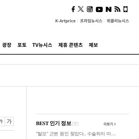
시, 스마트폰 액세서리에
NFC 더했다
K-Artprice
프라임뉴시스
위클리뉴시스
광장
포토
TV뉴시스
제휴 콘텐츠
제보