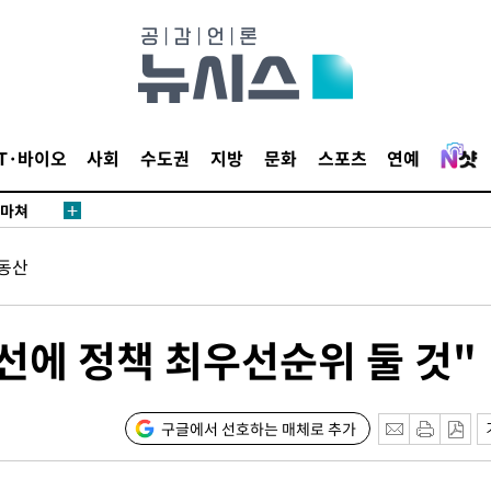
날씨]
요 선제 대
단
무'
IT·바이오
사회
수도권
지방
문화
스포츠
연예
 마쳐
동산
부장 기소
"
협회
선에 정책 최우선순위 둘 것"
 교수…이
 절차 개시
25.3%↑
구글에서 선호하는 매체로 추가