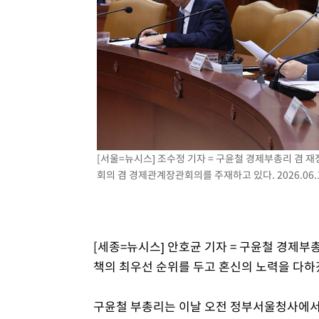
병태 후임
-12838초 전 >
[속보]국힘 윤리위, '돌려차기 발언' 진종오·서범수 징계
-8163초 전 >
[속보] 7월 중국 수출 23.9%↑ 수입 27.5%↑…무역총액 
-5323초 전 >
[속보]'채상병 순직 책임' 임성근, 항소심도 징역 3년
-5189초 전 >
[속보]종합특검, '관저이전 봐주기 감사' 유병호 구속기소
-1789초 전 >
민주 콩고 에볼라환자 4천명 돌파, 4053명 발생 1850명 
[서울=뉴시스] 조수정 기자 = 구윤철 경제부총리 겸
회의 겸 경제관계장관회의를 주재하고 있다. 2026.06.
[세종=뉴시스] 안호균 기자 = 구윤철 경제부총
책의 최우선 순위를 두고 혼신의 노력을 다하
구윤철 부총리는 이날 오전 정부서울청사에서