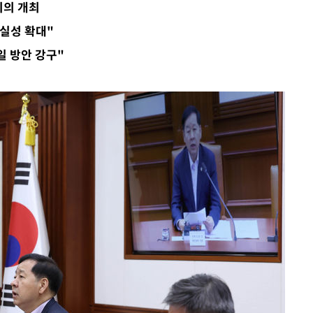
회의 개최
사망
확실성 확대"
 하향
 방안 강구"
별재난지역
…희망지 못
날씨]
요 선제 대
단
무'
 마쳐
부장 기소
"
협회
 교수…이