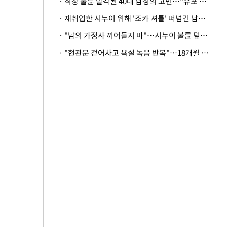
· 직장 불륜 발각된 40대 남성의 고민…"유포 동료 명예훼손·협박죄 고소 가능할까"
· 재취업한 시누이 위해 '조카 셔틀' 떠넘긴 남편…아내 "난 못한다"
· "남의 가정사 끼어들지 마"…시누이 불륜 덮으려는 남편에 억울한 아내
· "현관문 걷어차고 욕설 녹음 반복"…18개월 아기 키우는 집 뒤흔든 '앞집의 비극'