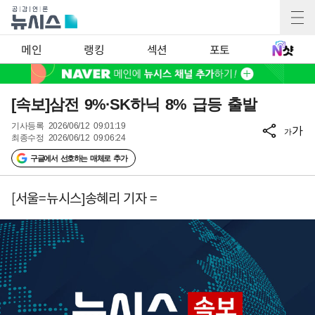
메인
랭킹
섹션
포토
[속보]삼전 9%·SK하닉 8% 급등 출발
기사등록
2026/06/12 09:01:19
가
가
최종수정
2026/06/12 09:06:24
구글에서 선호하는 매체로 추가
[서울=뉴시스]송혜리 기자 =