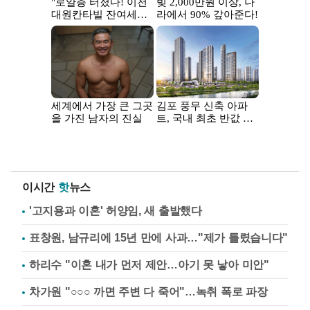
이시간
핫
뉴스
'고지용과 이혼' 허양임, 새 출발했다
표창원, 남규리에 15년 만에 사과…"제가 틀렸습니다"
하리수 "이혼 내가 먼저 제안…아기 못 낳아 미안"
차가원 "○○○ 까면 주변 다 죽어"…녹취 폭로 파장