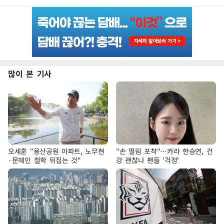
많이 본 기사
오세훈 "용산공원 아파트, 노무현
"손 떨림 포착"…카라 한승연, 건
·문재인 철학 뒤집는 것"
강 괜찮나 팬들 '걱정'