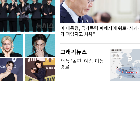
개구리밥
이 대통령, 국가폭력 피해자에 위로·사과
가 책임지고 치유"
그래픽뉴스
태풍 '돌핀' 예상 이동
경로