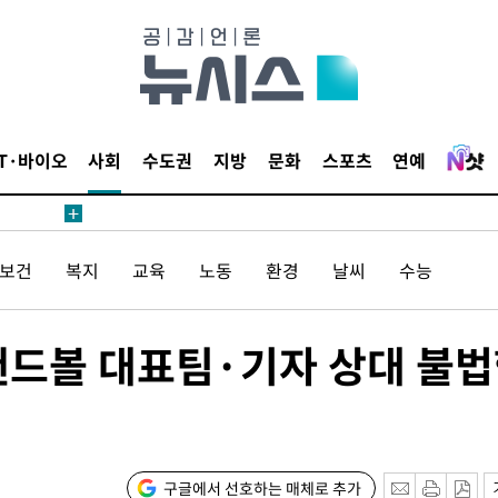
IT·바이오
사회
수도권
지방
문화
스포츠
연예
/보건
복지
교육
노동
환경
날씨
수능
 핸드볼 대표팀·기자 상대 불
구글에서 선호하는 매체로 추가