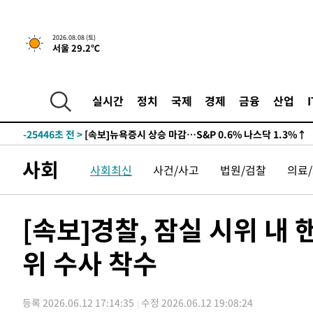
2026.08.08 (토)
서울 29.2℃
실시간
정치
국제
경제
금융
산업
-25446초 전 >
[속보]뉴욕증시 상승 마감…S&P 0.6% 나스닥 1.3%↑
사회
사회최신
사건/사고
법원/검찰
의료
[속보]경찰, 잠실 시위 내
위 수사 착수
등록 2026.06.12 17:14:35
수정 2026.06.12 19:08:24