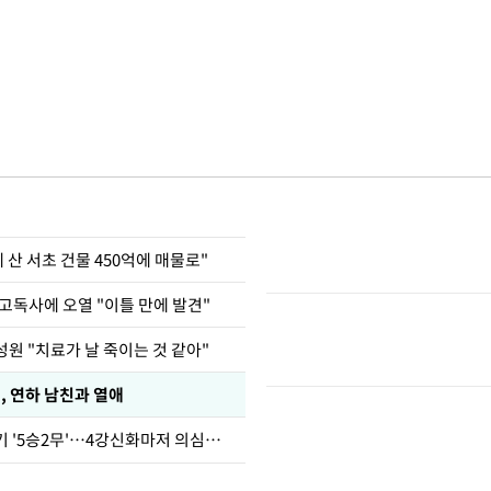
에 산 서초 건물 450억에 매물로"
고독사에 오열 "이틀 만에 발견"
원 "치료가 날 죽이는 것 같아"
, 연하 남친과 열애
심판 성접대 경기 '5승2무'…4강신화마저 의심받아