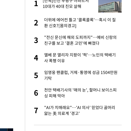
서
[단독]인천 부평구 아파트서
1
1
10대가 40대 친모 살해
자친구와 열애 "결혼
더위에 에어컨 틀고 '콜록콜록'…혹시 이 질
2
2
환 신호?[몸의경고]
가 날 죽이는 것 같
"전신 문신에 해외 도피까지"…예비 신랑의
3
3
친구를 보고 '결혼 고민'에 빠졌다
 공급 기존 사고방식
엘베 문 열리자 지팡이 '퍽'…노인의 택배기
4
4
"
사 폭행 이유
회의서 공급 논
임영웅 팬클럽, 거제·통영에 성금 1504만원
5
5
달리지 말고 과감
기탁
혼조 개장 후 자원주
천안 택배기사의 '매의 눈', 할머니 보이스피
6
6
.39%↑
싱 피해 막아
르기 방지법' 개편안
"AI가 치매래요"…'AI 의사' 믿었다 골머리
7
7
앓는 美 의료계 '경고'