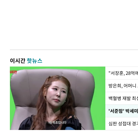
이시간
핫뉴스
"서장훈, 28억
방은희, 어머니 
백혈병 재발 최성
'서준맘' 박세미