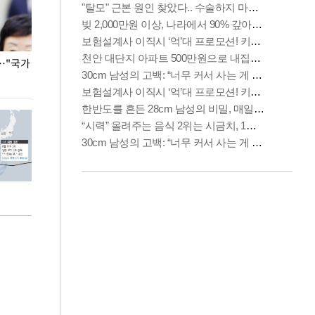
…"국가
홈플러스, 67개 점포 가오픈… 13일 정식 개장
오세훈 서울시장,
환경 점검