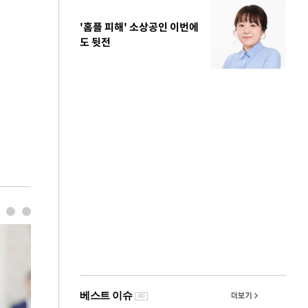
'홈플 피해' 소상공인 이번에
도 뒷전