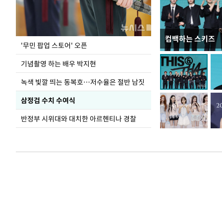
컴백하는 스키즈
지석천 뒤덮은 
'무민 팝업 스토어' 오픈
기념촬영 하는 배우 박지현
녹색 빛깔 띄는 동복호…저수율은 절반 남짓
삼정검 수치 수여식
반정부 시위대와 대치한 아르헨티나 경찰