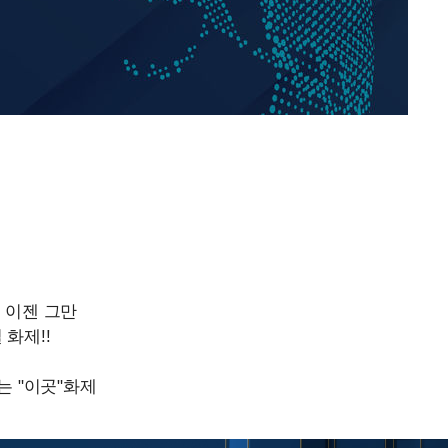
[단독]인천 부평구 아파트
1
10대가 40대 친모 살해
'서준맘' 박세미, 연하 남
2
생각도"
백혈병 재발 최성원 "치료
3
았다" 눈물
[속보]이 대통령 "부동산
4
매달리지 말고 과감히 실천
이 대통령, 6시간 부동산 
5
의…"기존 사고 방식에 매
히 실천"(종합)
[올댓차이나] 홍콩 증시, 
6
매수로 상승 마감…H주 0
이 대통령, 'ISA·주가누
7
질타하며 재검토 지시