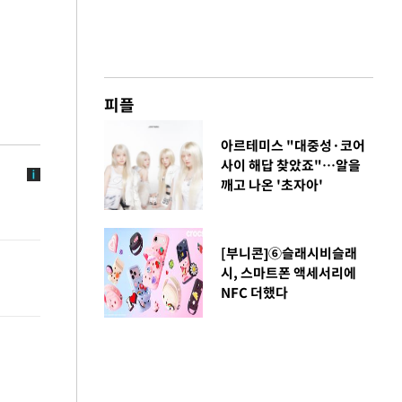
피플
아르테미스 "대중성·코어
사이 해답 찾았죠"…알을
깨고 나온 '초자아'
[부니콘]⑥슬래시비슬래
시, 스마트폰 액세서리에
NFC 더했다