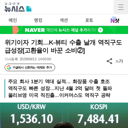
메인
랭킹
섹션
포토
위기이자 기회…K-뷰티 수출 날개 역직구도
급성장[고환율이 바꾼 소비②]
기사등록
2026/06/13 14:00:00
가
가
구글에서 선호하는 매체로 추가
주요 회사 1분기 역대 실적… 화장품 수출 호조
역직구도 빠른 성장…지난 4월 2억 달러 첫 돌파
올리브영 미국 직진출…이커머스도 역직구 공략