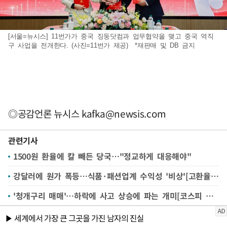
[서울=뉴시스] 11번가가 중국 징둥닷컴과 업무협약을 맺고 중국 역직
구 사업을 전개한다. (사진=11번가 제공) *재판매 및 DB 금지
◎공감언론 뉴시스
kafka@newsis.com
관련기사
1500원 환율에 칼 빼든 당국…"정교하게 대응해야"
강달러에 원가 폭등…식품·패션업계 수익성 '비상'[고환율이 바꾼 소비①]
'청개구리 매매'…하락에 사고 상승에 파는 개미[코스피 덮친 변동성①]