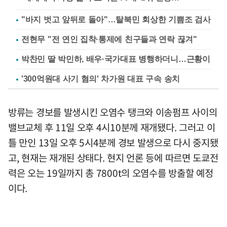
"바지 벗고 앞뒤로 돌아"…탈북민 회상한 기쁨조 검사
전현무 "전 연인 집착·통제에 친구들과 연락 끊겨"
박찬민 딸 박민하, 배우·국가대표 병행하더니…근황이
'300억원대 사기 혐의' 차가원 대표 구속 송치
방류는 경보를 발생시킨 오염수 탱크와 이송펌프 사이의
밸브교체 후 11일 오후 4시10분께 재개됐다. 그러고 이
틀 만인 13일 오후 5시4분께 경보 발생으로 다시 중지됐
고, 현재는 재개된 상태다. 현지 언론 등에 따르면 도쿄전
력은 오는 19일까지 총 7800t의 오염수를 방출할 예정
이다.