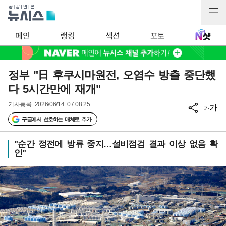
메인
랭킹
섹션
포토
정부 "日 후쿠시마원전, 오염수 방출 중단했
다 5시간만에 재개"
기사등록
2026/06/14 07:08:25
가
가
구글에서 선호하는 매체로 추가
"순간 정전에 방류 중지…설비점검 결과 이상 없음 확
인"