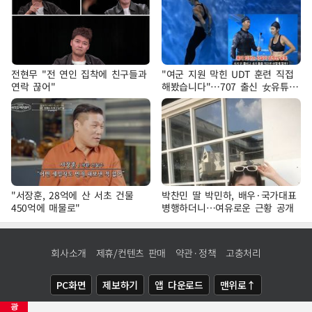
전현무 "전 연인 집착에 친구들과
"여군 지원 막힌 UDT 훈련 직접
연락 끊어"
해봤습니다"…707 출신 女유튜버
'완벽 소화'
"서장훈, 28억에 산 서초 건물
박찬민 딸 박민하, 배우·국가대표
450억에 매물로"
병행하더니…여유로운 근황 공개
회사소개
제휴/컨텐츠 판매
약관·정책
고충처리
PC화면
제보하기
앱 다운로드
맨위로↑
광