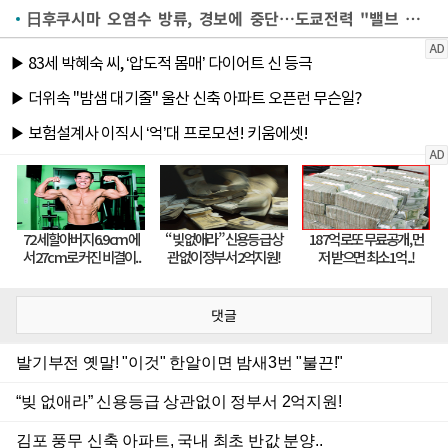
日후쿠시마 오염수 방류, 경보에 중단…도쿄전력 "밸브 교체"
댓글