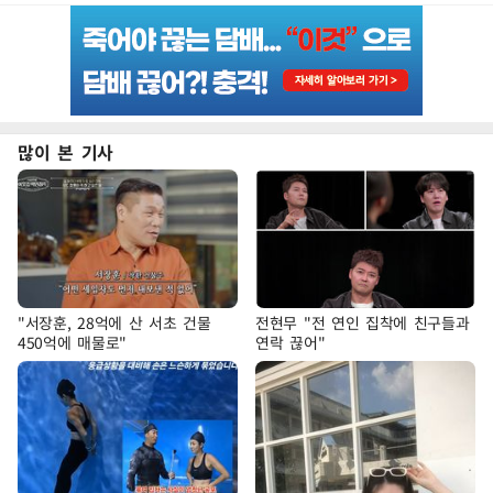
많이 본 기사
"서장훈, 28억에 산 서초 건물
전현무 "전 연인 집착에 친구들과
450억에 매물로"
연락 끊어"