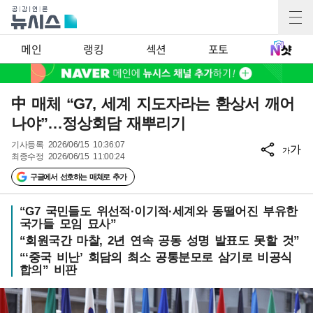
메인
랭킹
섹션
포토
中 매체 “G7, 세계 지도자라는 환상서 깨어
나야”…정상회담 재뿌리기
기사등록
2026/06/15 10:36:07
가
가
최종수정
2026/06/15 11:00:24
구글에서 선호하는 매체로 추가
“G7 국민들도 위선적·이기적·세계와 동떨어진 부유한
국가들 모임 묘사”
“회원국간 마찰, 2년 연속 공동 성명 발표도 못할 것”
“‘중국 비난’ 회담의 최소 공통분모로 삼기로 비공식
합의” 비판