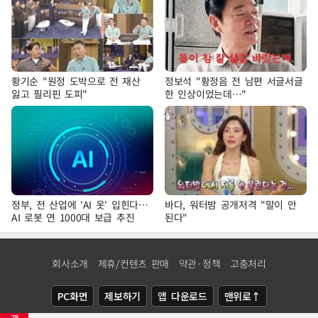
황기순 "원정 도박으로 전 재산
정보석 "황정음 전 남편 서글서글
잃고 필리핀 도피"
한 인상이었는데…"
정부, 전 산업에 'AI 옷' 입힌다…
바다, 워터밤 공개저격 "말이 안
AI 로봇 연 1000대 보급 추진
된다"
회사소개
제휴/컨텐츠 판매
약관·정책
고충처리
PC화면
제보하기
앱 다운로드
맨위로↑