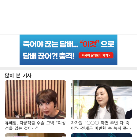
많이 본 기사
유혜정, 자궁적출 수술 고백 "여성
차가원 "○○○ 까면 주변 다 죽
성을 잃는 것이…"
어"…전세금 미반환 속 녹취 폭로
파장