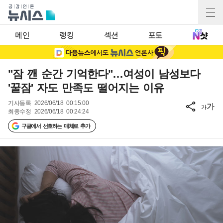
메인
랭킹
섹션
포토
"잠 깬 순간 기억한다"…여성이 남성보다
'꿀잠' 자도 만족도 떨어지는 이유
기사등록
2026/06/18 00:15:00
가
가
최종수정
2026/06/18 00:24:24
구글에서 선호하는 매체로 추가