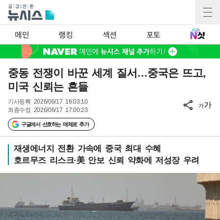
메인
랭킹
섹션
포토
중동 전쟁이 바꾼 세계 질서…중국은 뜨고,
미국 신뢰는 흔들
기사등록
2026/06/17 16:03:10
가
가
최종수정
2026/06/17 17:00:23
구글에서 선호하는 매체로 추가
재생에너지 전환 가속에 중국 최대 수혜
호르무즈 리스크·美 안보 신뢰 약화에 저성장 우려