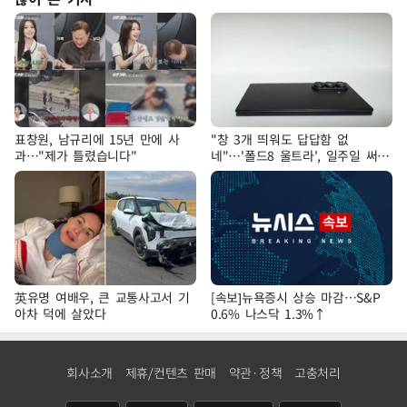
표창원, 남규리에 15년 만에 사
"창 3개 띄워도 답답함 없
과…"제가 틀렸습니다"
네"…'폴드8 울트라', 일주일 써보
니
英유명 여배우, 큰 교통사고서 기
[속보]뉴욕증시 상승 마감…S&P
아차 덕에 살았다
0.6% 나스닥 1.3%↑
회사소개
제휴/컨텐츠 판매
약관·정책
고충처리