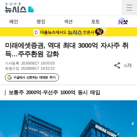
메인
랭킹
섹션
포토
미래에셋증권, 역대 최대 3000억 자사주 취
득…주주환원 강화
기사등록
2026/06/17 18:05:03
가
가
최종수정
2026/06/17 19:32:23
구글에서 선호하는 매체로 추가
보통주 2000억·우선주 1000억 동시 매입