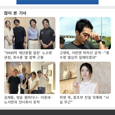
많이 본 기사
''9440억 재산분할 앞둔' 노소영
고영욱, 이번엔 박하선 공격…"류
관장, 최수종 옆 깜짝 근황
수영 열심히 일해야겠네"
김제동, 방송 뜸하더니…이문세·
하영 측, 증조부 친일 의혹에 "사
노사연과 전시회서 포착
실 무근"