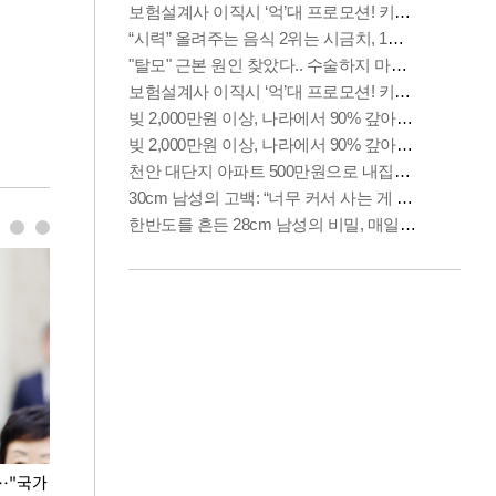
…"국가
홈플러스, 67개 점포 가오픈… 13일 정식 개장
오세훈 서울시장,