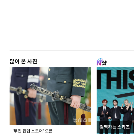
많이 본 사진
컴백하는 스키즈
지석천 뒤덮은 
'무민 팝업 스토어' 오픈