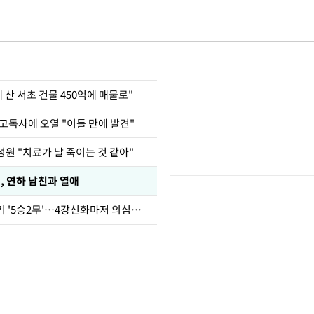
에 산 서초 건물 450억에 매물로"
고독사에 오열 "이틀 만에 발견"
원 "치료가 날 죽이는 것 같아"
, 연하 남친과 열애
심판 성접대 경기 '5승2무'…4강신화마저 의심받아