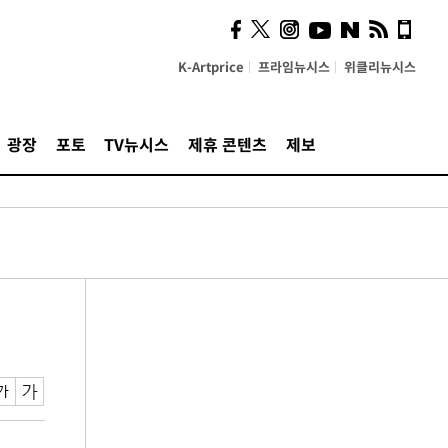
K-Artprice
프라임뉴시스
위클리뉴시스
광장
포토
TV뉴시스
제휴 콘텐츠
제보