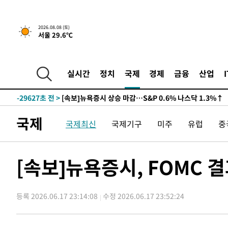
2026.08.08 (토)
서울 29.6℃
실시간
정치
국제
경제
금융
산업
-29627초 전 >
[속보]뉴욕증시 상승 마감…S&P 0.6% 나스닥 1.3%↑
국제
국제최신
국제기구
미주
유럽
중
[속보]뉴욕증시, FOMC 
등록 2026.06.17 23:14:08
수정 2026.06.17 23:52:24