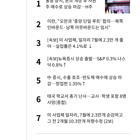
서
홍콩 증시, 혼조 개장 후 자원
1
1
주 매수로 상승 마감…H주
0.39%↑
자친구와 열애 "결혼
이란, "오만과 '중앙 단일 루트' 합의…북쪽
2
2
인바운드·남쪽 아웃바운드는 임시"
 공급 기존 사고방식
[속보] 미 사업체, 일자리 7월에 2.3만 개 줄
3
3
"
어…실업률은 4.1%로 ↓
회의서 공급 논
[속보]뉴욕증시 상승 출발…S&P 0.3% 나스
4
4
달리지 말고 과감
닥 0.8%↑
자원주 매수로 상승
中 증시, 수출 호조·반도체 매수에 상승 마
5
5
감…창업판 1.35%↑
 루트' 합의…북쪽
태국 학교서 총기 난사…교사·학생 포함 8명
6
6
는 임시"
사망(종합)
르기 방지법' 개편안
미 사업체 일자리, 7월에 2.3만개 순감하고
7
7
그 전 2개월 10.3만개 하향수정 (2보)