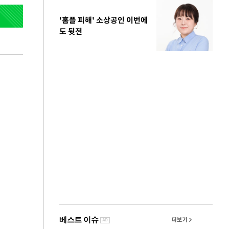
'홈플 피해' 소상공인 이번에
도 뒷전