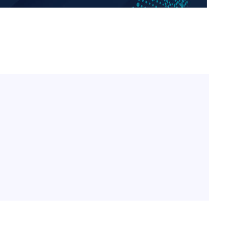
[단독]인천 부평구 아파트
1
10대가 40대 친모 살해
'서준맘' 박세미, 연하 남
2
생각도"
[속보]이 대통령 "부동산
3
매달리지 말고 과감히 실천
이 대통령, 6시간 부동산 
4
의…"기존 사고 방식에 매
히 실천"(종합)
홍콩 증시, 혼조 개장 후 
5
마감…H주 0.39%↑
이란, "오만과 '중앙 단일
6
인바운드·남쪽 아웃바운드
이 대통령, 'ISA·주가누
7
질타하며 재검토 지시