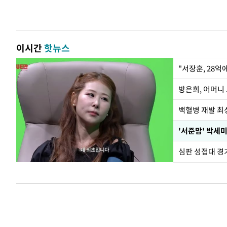
이시간
핫뉴스
"서장훈, 28억
방은희, 어머니 
백혈병 재발 최성
'서준맘' 박세미