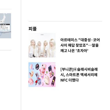
환경 점검
피플
아르테미스 "대중성·코어
사이 해답 찾았죠"…알을
깨고 나온 '초자아'
[부니콘]⑥슬래시비슬래
시, 스마트폰 액세서리에
NFC 더했다