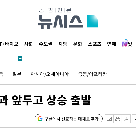
IT·바이오
사회
수도권
지방
문화
스포츠
연예
국
일본
아시아/오세아니아
중동/아프리카
결과 앞두고 상승 출발
구글에서 선호하는 매체로 추가