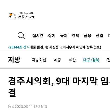
2시간 전 >
콜롬비아 신임 우파 대통령 취임 하루만에 차량폭탄 폭발 사건
-32186초 전 >
'AT마드리드 7번' 이강인, 맨시티 상대로 비공식 데뷔전
2026.08.09 (일)
서울 27.2℃
-31688초 전 >
[속보]'AT마드리드 7번' 이강인, 맨시티 상대로 비공식 
-29752초 전 >
네타냐후, 트럼프의 가자 평화 2차 15개조 평화안 '거부'
-26348초 전 >
이강인 ATM 입단식에 '상암벌 들썩'…"세계적인 선수 
실시간
정치
국제
경제
금융
산업
-25344초 전 >
태풍 돌핀, 중 저장성 타이저우시 해안에 상륙 (1보)
-22690초 전 >
AT마드리드 데뷔 앞둔 이강인, 맨시티전 선발 대신 '벤치 
-21320초 전 >
[속보]與 강원·TK 당원투표 합산 김민석 48.54%로 
지방
지방최신
세종
부산
대구/경북
44.40%
-20654초 전 >
與 강원·TK 당원투표 합산 김민석 46.01%로 승리…정
44.53%
-20494초 전 >
[속보]與전대 권리당원투표…강원·경북 김민석, 대구 정
-20301초 전 >
[속보]與 당대표 경선, 경북 권리당원 투표 김민석 47.3
경주시의회, 9대 마지막 임
45.71%
-20203초 전 >
[속보]與 당대표 경선, 대구 권리당원 투표 정청래 47.8
46.35%
결
-20000초 전 >
[속보]與 당대표 경선, 강원 권리당원 투표 김민석 승리…5
득표
-17918초 전 >
"일본축구협회, 대한축구협회 성 접대 의혹 심판 조사"
-10560초 전 >
[속보]장은수, KLPGA 제주삼다수 역전 우승…데뷔 10년
등록 2026.06.24 16:34:13
정상
-5925초 전 >
"얼마나 더웠으면"…안동 물길공원서 헤엄친 구렁이 '소동