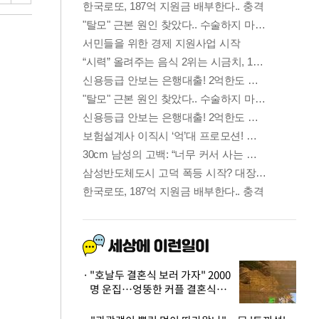
"호날두 결혼식 보러 가자" 2000
명 운집…엉뚱한 커플 결혼식에
'황당'