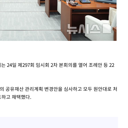
0.30%
 차에 첫
'
(종합)
대우'
'온도차'
는 24일 제297회 임시회 2차 본회의를 열어 조례안 등 22
5건의 공유재산 관리계획 변경안을 심사하고 모두 원안대로 처
토하고 채택했다.