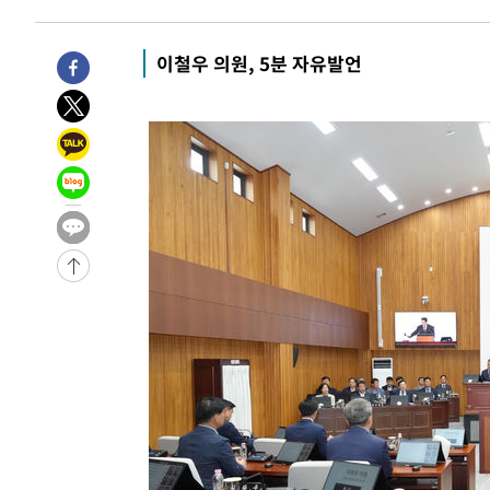
-5852초 전 >
손흥민, 68분 뛰고 2경기 침묵…LAFC, 톨루카에 1-0 승리
-5124초 전 >
'2경기 연속 침묵' 손흥민, 톨루카전 68분만 뛰고 슈팅 0개
이철우 의원, 5분 자유발언
-3876초 전 >
이강인, 오늘 서울서 AT마드리드 입단식…'전례 없는 특급
2시간 전 >
'여긴 20도, 저긴 50도'…열화상 카메라로 본 폭염 저감시설 
2시간 전 >
콜롬비아 신임 우파 대통령 취임 하루만에 차량폭탄 폭발 사건
-32186초 전 >
'AT마드리드 7번' 이강인, 맨시티 상대로 비공식 데뷔전
-31688초 전 >
[속보]'AT마드리드 7번' 이강인, 맨시티 상대로 비공식 
-29752초 전 >
네타냐후, 트럼프의 가자 평화 2차 15개조 평화안 '거부'
-26348초 전 >
이강인 ATM 입단식에 '상암벌 들썩'…"세계적인 선수 
-25344초 전 >
태풍 돌핀, 중 저장성 타이저우시 해안에 상륙 (1보)
-22690초 전 >
AT마드리드 데뷔 앞둔 이강인, 맨시티전 선발 대신 '벤치 
-21320초 전 >
[속보]與 강원·TK 당원투표 합산 김민석 48.54%로 
44.40%
-20654초 전 >
與 강원·TK 당원투표 합산 김민석 46.01%로 승리…정
44.53%
-20494초 전 >
[속보]與전대 권리당원투표…강원·경북 김민석, 대구 정
-20301초 전 >
[속보]與 당대표 경선, 경북 권리당원 투표 김민석 47.3
45.71%
-20203초 전 >
[속보]與 당대표 경선, 대구 권리당원 투표 정청래 47.8