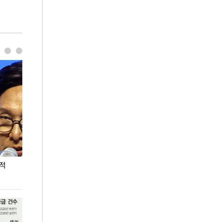
누적
용산·강남·서초 유휴부지까지…세제 이은 '영끌'
폭염 속 주말 풍
공급대책 윤곽