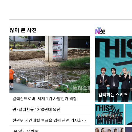
많이 본 사진
컴백하는 스키즈
극한 폭염에 바닥
알렉산드로바, 세계 1위 사발렌카 격침
도
원·달러환율 1300원대 목전
선관위 시간대별 투표율 입력 관련 기자회견하는 주진우 의원
'문 열고 냉방중'