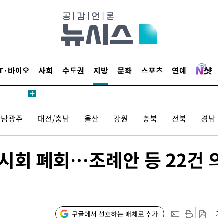
데뷔전
되길"
IT·바이오
사회
수도권
지방
문화
스포츠
연예
시작'
승리…정청래
전남광주
대전/충남
울산
강원
충북
전북
경남
청래
청래 승리
7%·정청래
시회 폐회…조례안 등 22건 
2%·김민석
0.30%
 차에 첫
구글에서 선호하는 매체로 추가
'