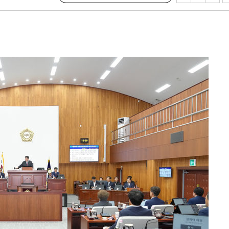
(종합)
대우'
'온도차'
데뷔전
되길"
시작'
승리…정청래
청래
청래 승리
7%·정청래
2%·김민석