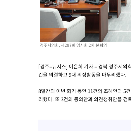
46.35%
-20000초 전 >
[속보]與 당대표 경선, 강원 권리당원 투표 김민석 승리…5
득표
-17918초 전 >
"일본축구협회, 대한축구협회 성 접대 의혹 심판 조사"
-10560초 전 >
[속보]장은수, KLPGA 제주삼다수 역전 우승…데뷔 10년
정상
-5925초 전 >
"얼마나 더웠으면"…안동 물길공원서 헤엄친 구렁이 '소동
-5852초 전 >
손흥민, 68분 뛰고 2경기 침묵…LAFC, 톨루카에 1-0 승리
경주시의회, 제297회 임시회 2차 본회의
-5124초 전 >
'2경기 연속 침묵' 손흥민, 톨루카전 68분만 뛰고 슈팅 0개
-3876초 전 >
이강인, 오늘 서울서 AT마드리드 입단식…'전례 없는 특급
2시간 전 >
'여긴 20도, 저긴 50도'…열화상 카메라로 본 폭염 저감시설 
[경주=뉴시스] 이은희 기자 = 경북 경주시의회
2시간 전 >
콜롬비아 신임 우파 대통령 취임 하루만에 차량폭탄 폭발 사건
건을 의결하고 9대 의정활동을 마무리했다.
8일간의 이번 회기 동안 11건의 조례안과 
리했다. 또 3건의 동의안과 의견청취안을 검