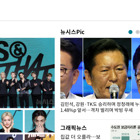
뉴시스Pic
 드러난 홍제천…물고기 떼죽음
김민석, 강원·TK도 승리하며 정청래에 
1.48%p 앞서…격차 벌리며 박빙 우세
그래픽뉴스
집값 더 오를라…보