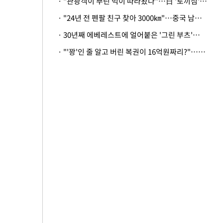
· "관광객이 뿌린 먹이 따라왔나"…日 '토끼섬' 멧돼지, 토끼까지 사냥
· "24년 전 펜팔 친구 찾아 3000㎞"…중국 남성 사연에 '뭉클'
· 30년째 에베레스트에 얼어붙은 '그린 부츠'…드디어 가족 품으로
· "'꽝'인 줄 알고 버린 복권이 16억원짜리?"…극적으로 되찾은 사연