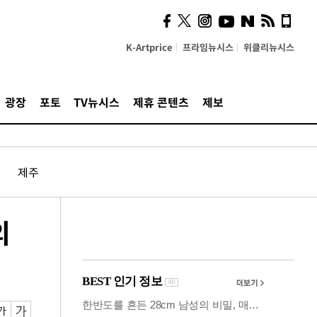
사이 해답 찾았죠"…알을
깨고 나온 '초자아'
K-Artprice
프라임뉴시스
위클리뉴시스
광장
포토
TV뉴시스
제휴 콘텐츠
제보
제주
의