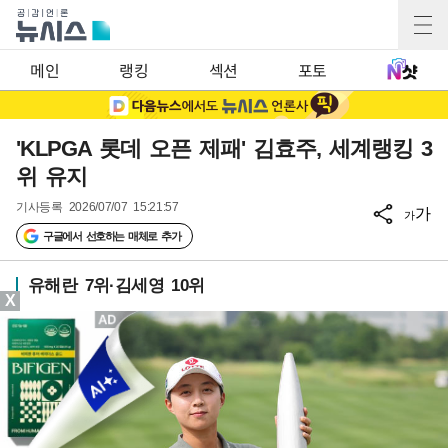
메인
랭킹
섹션
포토
'KLPGA 롯데 오픈 제패' 김효주, 세계랭킹 3
위 유지
기사등록
2026/07/07 15:21:57
가
가
구글에서 선호하는 매체로 추가
유해란 7위·김세영 10위
X