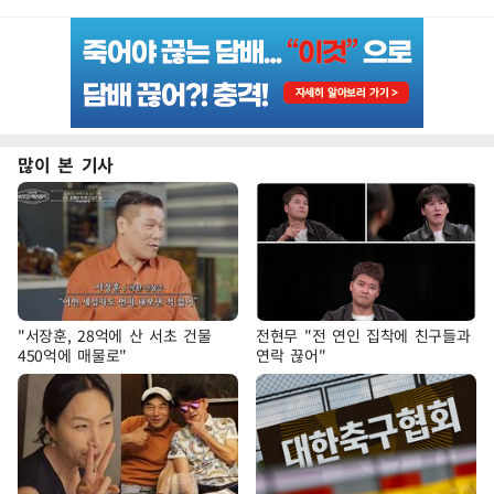
많이 본 기사
"서장훈, 28억에 산 서초 건물
전현무 "전 연인 집착에 친구들과
450억에 매물로"
연락 끊어"