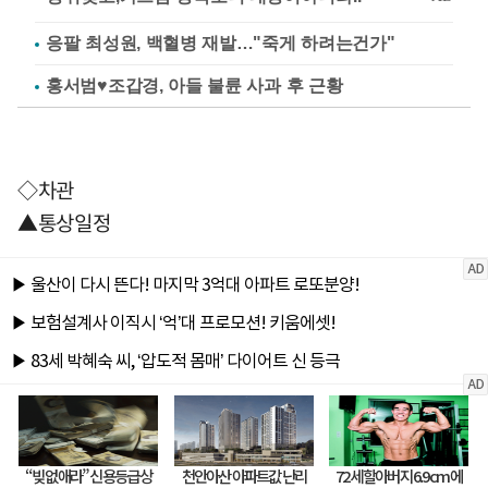
응팔 최성원, 백혈병 재발…"죽게 하려는건가"
홍서범♥조갑경, 아들 불륜 사과 후 근황
◇차관
▲통상일정