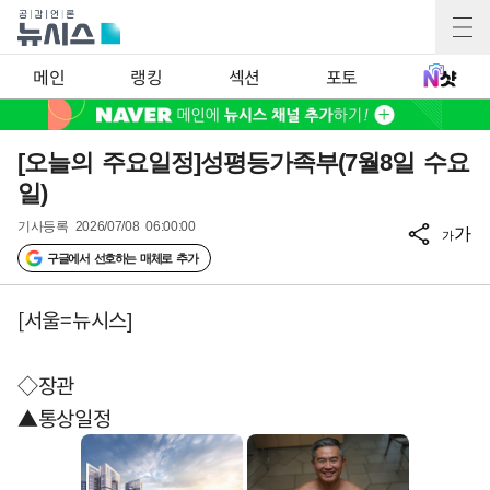
메인
랭킹
섹션
포토
[오늘의 주요일정]성평등가족부(7월8일 수요
일)
기사등록
2026/07/08 06:00:00
가
가
구글에서 선호하는 매체로 추가
[서울=뉴시스]
◇장관
▲통상일정