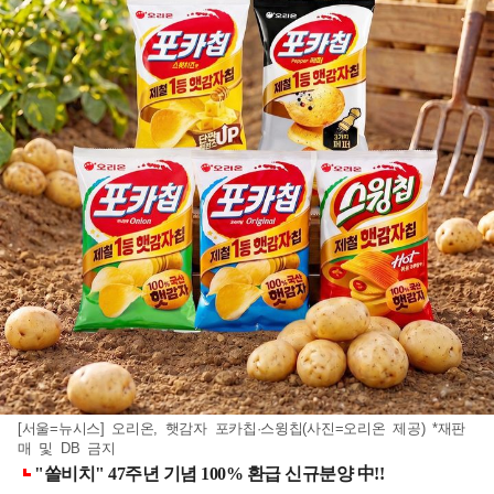
[서울=뉴시스] 오리온, 햇감자 포카칩·스윙칩(사진=오리온 제공) *재판
매 및 DB 금지