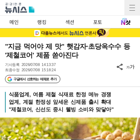
메인
랭킹
섹션
포토
"지금 먹어야 제 맛" 햇감자·초당옥수수 등
'제철코어' 제품 쏟아진다
기사등록
2026/07/08 14:13:37
가
가
최종수정
2026/07/08 15:18:24
구글에서 선호하는 매체로 추가
식품업계, 여름 제철 식재료 한정 메뉴 경쟁
업계, 계절 한정성 앞세운 신제품 출시 확대
"제철코어, 신선도 중시 웰빙 소비와 맞닿아"