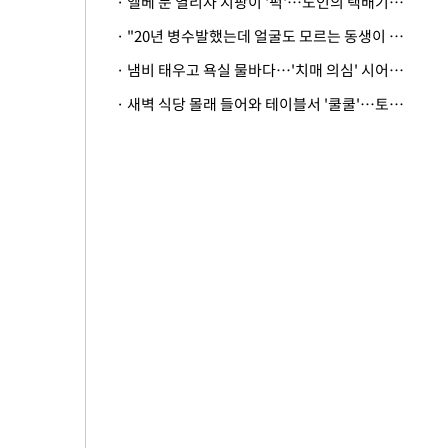
· 엘베 문 열리자 지팡이 '퍽'…노인의 택배기사 폭행 이유
· "20년 병수발했는데 얼굴도 모르는 동생이 유산 절반을"…배다른 형제 상속권 있을까
· 냄비 태우고 욕실 물바다…'치매 의심' 시어머니 검사 권유했다가 '날벼락'
· 새벽 식당 몰래 들어와 테이블서 '쿨쿨'…토사물 남기고 사라진 남성