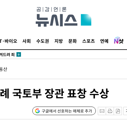
 계속[다음
삼겠다"
IT·바이오
사회
수도권
지방
문화
스포츠
연예
안겨드려 죄
동산
 계속[다음
례 국토부 장관 표창 수상
삼겠다"
안겨드려 죄
구글에서 선호하는 매체로 추가