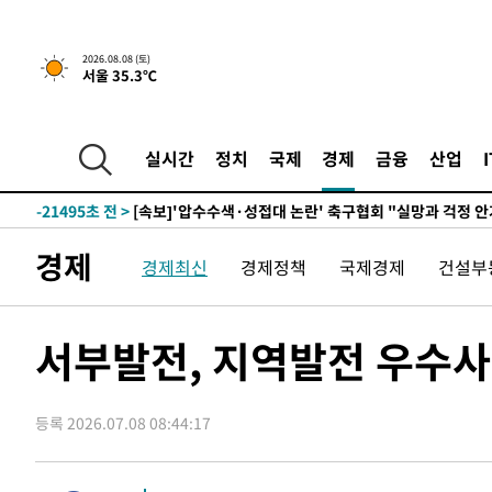
-3242초 전 >
[속보]뉴욕증시 상승 마감…S&P 0.6% 나스닥 1.3%↑
-30357초 전 >
남자 농구, 나고야 아시안게임서 '홈팀' 일본과 한일전
2026.08.08 (토)
서울 35.3℃
-29733초 전 >
여수 오동도 해상서 모터보트 전복…1명 사망·1명 실종
-25960초 전 >
극한폭염 한풀 꺾이지만…'낮 최고 35도' 무더위, 열대야
주 날씨]
-22978초 전 >
축구협회 "압수수색·성접대 논란 사과…쇄신의 기회로 
실시간
정치
국제
경제
금융
산업
-21495초 전 >
[속보]'압수수색·성접대 논란' 축구협회 "실망과 걱정 
송"
-10116초 전 >
'최고 37도' 폭염 지속…강원동해안 최대 150㎜ 비
-3242초 전 >
[속보]뉴욕증시 상승 마감…S&P 0.6% 나스닥 1.3%↑
경제
경제최신
경제정책
국제경제
건설부
-30357초 전 >
남자 농구, 나고야 아시안게임서 '홈팀' 일본과 한일전
-29733초 전 >
여수 오동도 해상서 모터보트 전복…1명 사망·1명 실종
-25960초 전 >
극한폭염 한풀 꺾이지만…'낮 최고 35도' 무더위, 열대야
서부발전, 지역발전 우수사
주 날씨]
-22978초 전 >
축구협회 "압수수색·성접대 논란 사과…쇄신의 기회로 
-21495초 전 >
[속보]'압수수색·성접대 논란' 축구협회 "실망과 걱정 
송"
등록 2026.07.08 08:44:17
-10116초 전 >
'최고 37도' 폭염 지속…강원동해안 최대 150㎜ 비
-3242초 전 >
[속보]뉴욕증시 상승 마감…S&P 0.6% 나스닥 1.3%↑