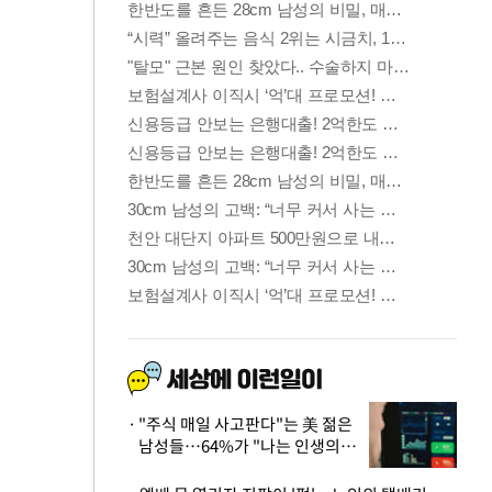
"주식 매일 사고판다"는 美 젊은
남성들…64%가 "나는 인생의
패배자“