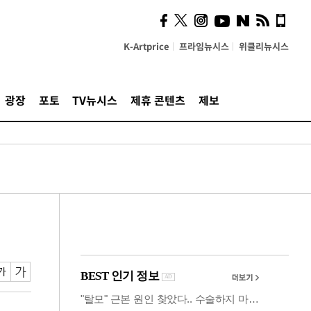
사이 해답 찾았죠"…알을
깨고 나온 '초자아'
K-Artprice
프라임뉴시스
위클리뉴시스
광장
포토
TV뉴시스
제휴 콘텐츠
제보