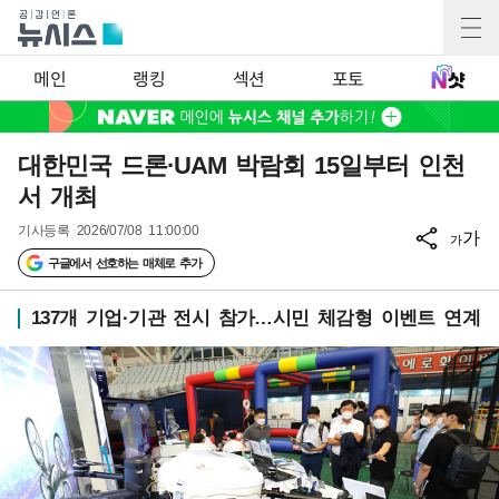
메인
랭킹
섹션
포토
대한민국 드론·UAM 박람회 15일부터 인천
서 개최
기사등록
2026/07/08 11:00:00
가
가
구글에서 선호하는 매체로 추가
137개 기업·기관 전시 참가…시민 체감형 이벤트 연계