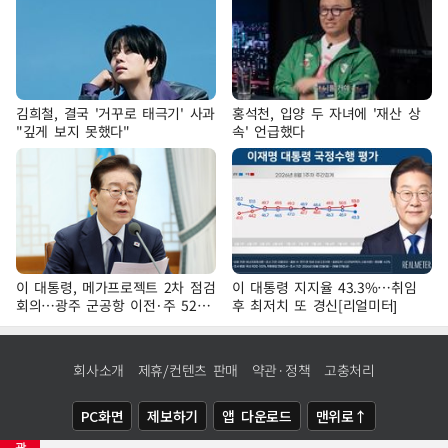
김희철, 결국 '거꾸로 태극기' 사과
홍석천, 입양 두 자녀에 '재산 상
"깊게 보지 못했다"
속' 언급했다
이 대통령, 메가프로젝트 2차 점검
이 대통령 지지율 43.3%…취임
회의…광주 군공항 이전·주 52시
후 최저치 또 경신[리얼미터]
간 예외 등 논의
회사소개
제휴/컨텐츠 판매
약관·정책
고충처리
PC화면
제보하기
앱 다운로드
맨위로↑
광