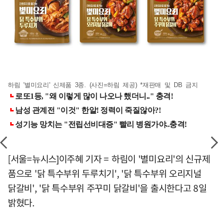
하림 '별미요리' 신제품 3종. (사진=하림 제공) *재판매 및 DB 금지
[서울=뉴시스]이주혜 기자 = 하림이 '별미요리'의 신규제
품으로 '닭 특수부위 두루치기', '닭 특수부위 오리지널
닭갈비', '닭 특수부위 주꾸미 닭갈비'을 출시한다고 8일
밝혔다.