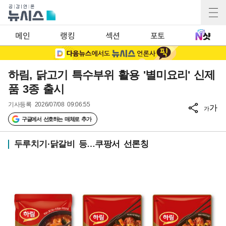
메인
랭킹
섹션
포토
하림, 닭고기 특수부위 활용 '별미요리' 신제
품 3종 출시
기사등록
2026/07/08 09:06:55
가
가
구글에서 선호하는 매체로 추가
두루치기·닭갈비 등…쿠팡서 선론칭