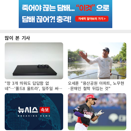
많이 본 기사
"창 3개 띄워도 답답함 없
오세훈 "용산공원 아파트, 노무현
네"…'폴드8 울트라', 일주일 써보
·문재인 철학 뒤집는 것"
니