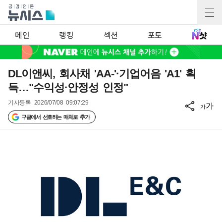
메인
랭킹
섹션
포토
DL이앤씨, 회사채 'AA-'·기업어음 'A1' 획
득…"수익성·안정성 인정"
기사등록
2026/07/08 09:07:29
가
가
구글에서 선호하는 매체로 추가