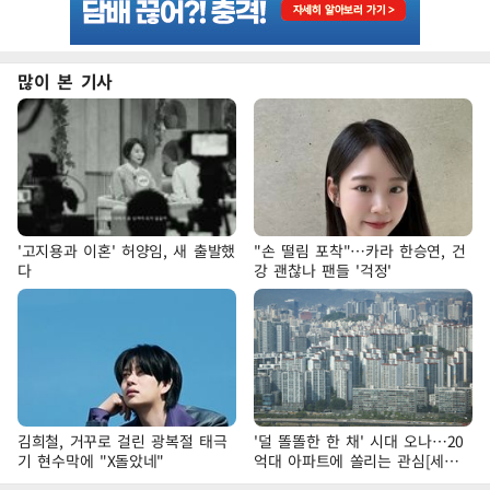
많이 본 기사
'고지용과 이혼' 허양임, 새 출발했
"손 떨림 포착"…카라 한승연, 건
다
강 괜찮나 팬들 '걱정'
김희철, 거꾸로 걸린 광복절 태극
'덜 똘똘한 한 채' 시대 오나…20
기 현수막에 "X돌았네"
억대 아파트에 쏠리는 관심[세제
개편, 그 이후②]