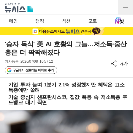
메인
랭킹
섹션
포토
'승자 독식' 美 AI 호황의 그늘…저소득·중산
층은 더 팍팍해졌다
기사등록
2026/07/08 10:57:12
가
가
구글에서 선호하는 매체로 추가
기업 투자 늘며 1분기 2.1% 성장했지만 혜택은 고소
득층에만 쏠려
기술 중심지 샌프란시스코, 집값 폭등 속 저소득층 푸
드뱅크 대기 직면