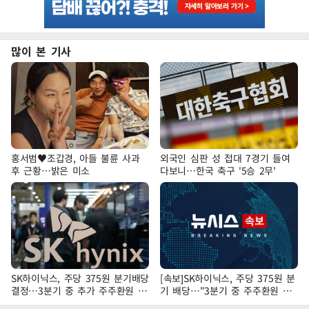
많이 본 기사
홍서범♥조갑경, 아들 불륜 사과
외국인 심판 성 접대 7경기 들여
후 근황…밝은 미소
다보니…한국 축구 '5승 2무'
SK하이닉스, 주당 375원 분기배당
[속보]SK하이닉스, 주당 375원 분
결정…3분기 중 추가 주주환원 발
기 배당…"3분기 중 주주환원 방
표
안 확정"