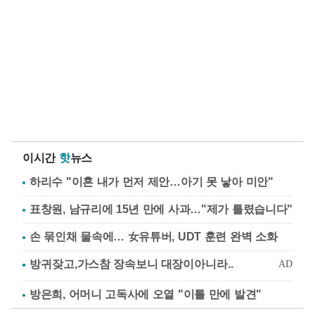
이시간
핫
뉴스
하리수 "이혼 내가 먼저 제안…아기 못 낳아 미안"
표창원, 남규리에 15년 만에 사과…"제가 틀렸습니다"
손 묶인채 물속에… 女유튜버, UDT 훈련 완벽 소화
방은희, 어머니 고독사에 오열 "이틀 만에 발견"