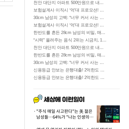
"주식 매일 사고판다"는 美 젊은
남성들…64%가 "나는 인생의
패배자“