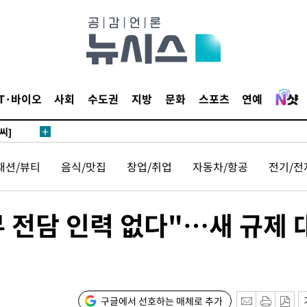
 4.1%로
말고 과감히
쪽 아웃바
하향
재난지역 선
IT·바이오
사회
수도권
지방
문화
스포츠
연예
희망지 못
씨]
 선제 대
패션/뷰티
음식/맛집
창업/취업
자동차/항공
전기/전
 전담 인력 없다"…새 규제 
기소
구글에서 선호하는 매체로 추가