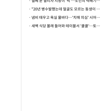
· 엘베 문 열리자 지팡이 '퍽'…노인의 택배기사 폭행 이유
· "20년 병수발했는데 얼굴도 모르는 동생이 유산 절반을"…배다른 형제 상속권 있을까
· 냄비 태우고 욕실 물바다…'치매 의심' 시어머니 검사 권유했다가 '날벼락'
· 새벽 식당 몰래 들어와 테이블서 '쿨쿨'…토사물 남기고 사라진 남성