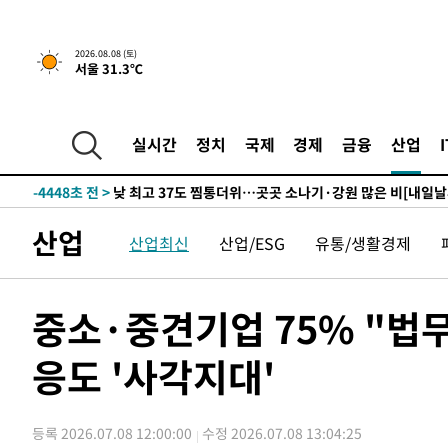
하향수정 (2보)
-20034초 전 >
[속보] 미 사업체, 일자리 7월에 2.3만 개 줄어…실업률은
↓
-15897초 전 >
[속보]이 대통령 "부동산 공급 기존 사고방식 매달리지 
실천"
2026.08.08 (토)
-14982초 전 >
이란, "오만과 '중앙 단일 루트' 합의…북쪽 인바운드·남
서울 31.3℃
운드는 임시"
-6550초 전 >
"낮 기온 소폭 하락"…수도권 폭염중대경보, 폭염경보로 
-6514초 전 >
[속보]이 대통령, '호우피해' 안동·의성 관할 4개 면 특별
포
실시간
정치
국제
경제
금융
산업
-6477초 전 >
[단독]중수청 지원 검사들, 정원 초과 시 낮은 계급 임용…
갈 수도
-4448초 전 >
낮 최고 37도 찜통더위…곳곳 소나기·강원 많은 비[내일날
-2754초 전 >
SK하이닉스, 용인·청주 팹에 54조 투자…"AI 메모리 수요
응"
6분 전 >
여자배구 이재영·이다영 자매, 아제르바이잔 투란VC 입단
산업
산업최신
산업/ESG
유통/생활경제
18분 전 >
외국인 심판 성 접대 7경기 들여다보니…한국 축구 '5승 2무'
23분 전 >
[속보]코스닥, 2.86포인트(0.36%) 내린 798.81마감
중소·중견기업 75% "법무
24분 전 >
[속보]코스피, 6200선 약보합…0.60% 내린 6258.77에 마쳐
24분 전 >
[속보]원·달러 환율, 7.7원 내린 1416.1원 마감
응도 '사각지대'
26분 전 >
[속보] 노원서 40.1도 관측…서울, 2018년 이후 첫 40도
1시간 전 >
[속보]종합특검, '계엄 수용공간 확보' 신용해 前교정본부장 
1시간 전 >
외신들도 주목한 韓축구 파문…"국민적 공분에 수사 재개"
등록 2026.07.08 12:00:00
수정 2026.07.08 13:04:25