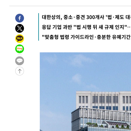
1시간 전 >
11시간 압수수색에 성접대 파문까지…'쑥대밭' 된 축구협회
1시간 전 >
[속보]규제합리화위원회 부위원장에 김태유 서울대 공대 교
대한상의, 중소·중견 300개사 '법·제도 
후임
-23467초 전 >
이강인, 폭염 속 AT마드리드 첫 훈련…80명 식사 대접까
-20606초 전 >
미 사업체 일자리, 7월에 2.3만개 순감하고 그 전 2개월 1
응답 기업 과반 "법 시행 뒤 새 규제 인지"
하향수정 (2보)
-20054초 전 >
[속보] 미 사업체, 일자리 7월에 2.3만 개 줄어…실업률은
"맞춤형 법령 가이드라인·충분한 유예기간
↓
-15917초 전 >
[속보]이 대통령 "부동산 공급 기존 사고방식 매달리지 
실천"
-15002초 전 >
이란, "오만과 '중앙 단일 루트' 합의…북쪽 인바운드·남
운드는 임시"
-6570초 전 >
"낮 기온 소폭 하락"…수도권 폭염중대경보, 폭염경보로 
-6534초 전 >
[속보]이 대통령, '호우피해' 안동·의성 관할 4개 면 특별
포
-6497초 전 >
[단독]중수청 지원 검사들, 정원 초과 시 낮은 계급 임용…
갈 수도
-4468초 전 >
낮 최고 37도 찜통더위…곳곳 소나기·강원 많은 비[내일날
-2774초 전 >
SK하이닉스, 용인·청주 팹에 54조 투자…"AI 메모리 수요
응"
6분 전 >
여자배구 이재영·이다영 자매, 아제르바이잔 투란VC 입단
18분 전 >
외국인 심판 성 접대 7경기 들여다보니…한국 축구 '5승 2무'
23분 전 >
[속보]코스닥, 2.86포인트(0.36%) 내린 798.81마감
23분 전 >
[속보]코스피, 6200선 약보합…0.60% 내린 6258.77에 마쳐