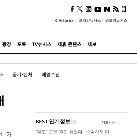
시, 스마트폰 액세서리에
NFC 더했다
K-Artprice
프라임뉴시스
위클리뉴시스
광장
포토
TV뉴시스
제휴 콘텐츠
제보
자
중기/벤처
해양수산
대