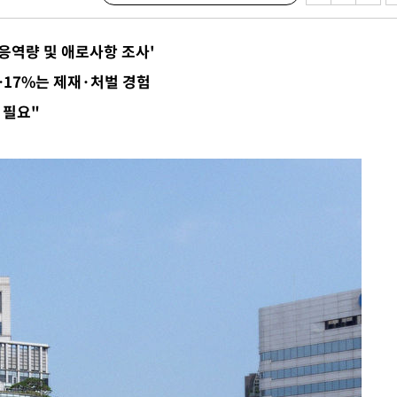
수…이병태
대응역량 및 애로사항 조사'
지(종합)
0.3만개
…17%는 제재·처벌 경험
 4.1%로
 필요"
말고 과감히
쪽 아웃바
하향
재난지역 선
희망지 못
씨]
 선제 대