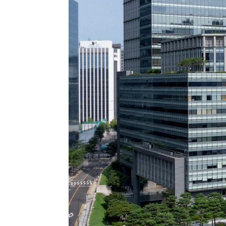
24분 전 >
[속보]원·달러 환율, 7.7원 내린 1416.1원 마감
26분 전 >
[속보] 노원서 40.1도 관측…서울, 2018년 이후 첫 40도
1시간 전 >
[속보]종합특검, '계엄 수용공간 확보' 신용해 前교정본부장 
1시간 전 >
외신들도 주목한 韓축구 파문…"국민적 공분에 수사 재개"
1시간 전 >
11시간 압수수색에 성접대 파문까지…'쑥대밭' 된 축구협회
1시간 전 >
[속보]규제합리화위원회 부위원장에 김태유 서울대 공대 교
후임