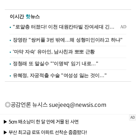
이시간
핫
뉴스
장영란 "쌍커풀 3번 밖에…왜 성형미인이라고 하냐"
'마약 자숙' 유아인, 남사친과 뽀뽀 근황
정청래 또 말실수 "'이명박' 임기 내로…"
유혜정, 자궁적출 수술 "여성성 잃는 것이…"
◎공감언론 뉴시스
suejeeq@newsis.com