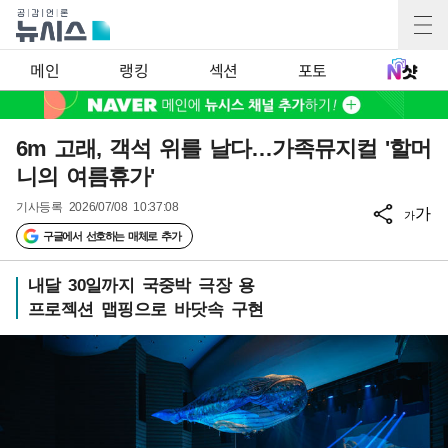
메인
랭킹
섹션
포토
6m 고래, 객석 위를 날다…가족뮤지컬 '할머
니의 여름휴가'
기사등록
2026/07/08 10:37:08
가
가
구글에서 선호하는 매체로 추가
내달 30일까지 국중박 극장 용
프로젝션 맵핑으로 바닷속 구현