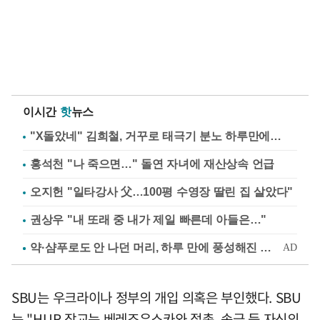
이시간
핫
뉴스
"X돌았네" 김희철, 거꾸로 태극기 분노 하루만에…
홍석천 "나 죽으면…" 돌연 자녀에 재산상속 언급
오지헌 "일타강사 父…100평 수영장 딸린 집 살았다"
권상우 "내 또래 중 내가 제일 빠른데 아들은…"
SBU는 우크라이나 정부의 개입 의혹은 부인했다. SBU
는 "HUR 장교는 베레조우스카와 접촉, 송금 등 자신의