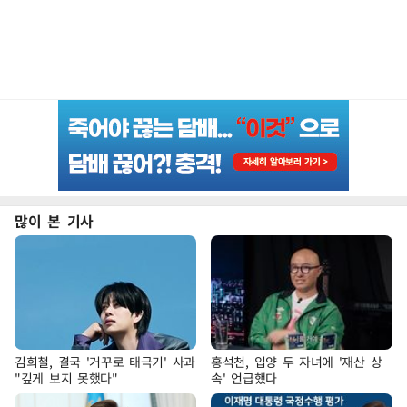
많이 본 기사
김희철, 결국 '거꾸로 태극기' 사과
홍석천, 입양 두 자녀에 '재산 상
"깊게 보지 못했다"
속' 언급했다