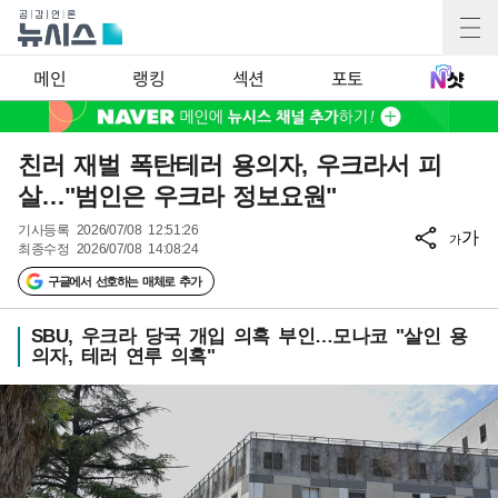
메인
랭킹
섹션
포토
친러 재벌 폭탄테러 용의자, 우크라서 피
살…"범인은 우크라 정보요원"
기사등록
2026/07/08 12:51:26
가
가
최종수정
2026/07/08 14:08:24
구글에서 선호하는 매체로 추가
SBU, 우크라 당국 개입 의혹 부인…모나코 "살인 용
의자, 테러 연루 의혹"