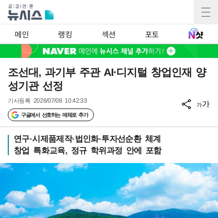
메인
랭킹
섹션
포토
조선대, 과기부 주관 AI·디지털 창업인재 양
성기관 선정
기사등록
2026/07/08 10:42:33
가
가
구글에서 선호하는 매체로 추가
연구·시제품제작·법인화·투자선순환 체계
창업 특화교육, 정규 학위과정 안에 포함