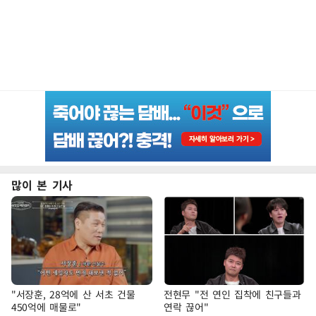
많이 본 기사
"서장훈, 28억에 산 서초 건물
전현무 "전 연인 집착에 친구들과
450억에 매물로"
연락 끊어"