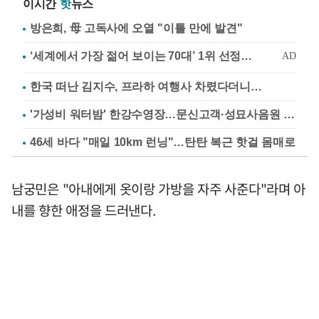
이시간
핫
뉴스
방은희, 母 고독사에 오열 "이틀 만에 발견"
한국 떠난 김지수, 프라하 여행사 차렸다더니…
'가성비 워터밤' 한강수영장…문신고객·성묘사음원 민원
46세 바다 "매일 10km 런닝"…탄탄 복근 핫걸 몸매로
남궁민은 "아내에게 옷이랑 가방을 자주 사준다"라며 아
내를 향한 애정을 드러낸다.