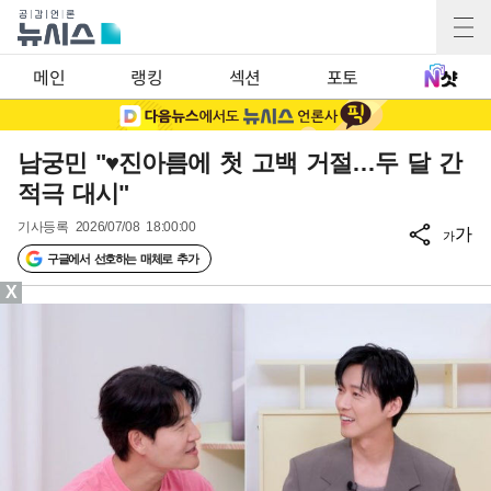
메인
랭킹
섹션
포토
남궁민 "♥진아름에 첫 고백 거절…두 달 간
적극 대시"
기사등록
2026/07/08 18:00:00
가
가
구글에서 선호하는 매체로 추가
X