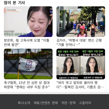
많이 본 기사
방은희, 母 고독사에 오열 "이틀
김지수, '여행사 대표' 변신 근황
만에 발견"
"가볼 만하니…"
축구협회, 15년 전 심판 성 접대
"바지 벗고 앞뒤로 돌아야 했
파문에 "현재는 내부 지침 준수"
다"…탈북민 김서아, 기쁨조 검사
수치심 회상
회사소개
제휴/컨텐츠 판매
약관·정책
고충처리