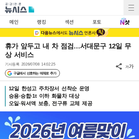
메인
랭킹
섹션
포토
휴가 앞두고 내 차 점검…서대문구 12일 무
상 서비스
기사등록
2026/07/08 14:02:25
가
가
구글에서 선호하는 매체로 추가
12일 한성고 주차장서 선착순 운영
승용·승합·1t 이하 화물차 대상
오일·워셔액 보충, 전구류 교체 제공