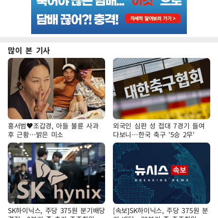
많이 본 기사
홍서범♥조갑경, 아들 불륜 사과
외국인 심판 성 접대 7경기 들여
후 근황…밝은 미소
다보니…한국 축구 '5승 2무'
SK하이닉스, 주당 375원 분기배당
[속보]SK하이닉스, 주당 375원 분