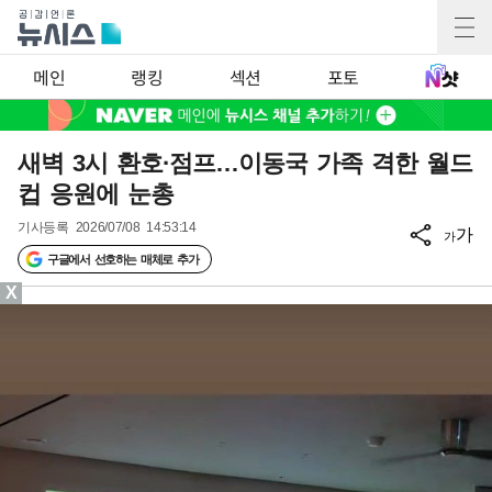
메인
랭킹
섹션
포토
새벽 3시 환호·점프…이동국 가족 격한 월드
컵 응원에 눈총
기사등록
2026/07/08 14:53:14
가
가
구글에서 선호하는 매체로 추가
X