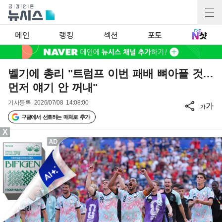
메인
랭킹
섹션
포토
벨기에 총리 "트럼프 이번 패배 뼈아플 것…
먼저 얘기 안 꺼내"
기사등록
2026/07/08 14:08:00
가
가
구글에서 선호하는 매체로 추가
X