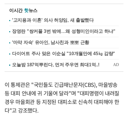
이시간
핫
뉴스
'고지용과 이혼' 의사 허양임, 새 출발했다
장영란 "쌍커풀 3번 밖에…왜 성형미인이라고 하냐"
'마약 자숙' 유아인, 남사친과 뽀뽀 근황
다이어트 주사 맞은 이순실 "10개월만에 45㎏ 감량"
이 통제관은 "국민들도 긴급재난문자(CBS), 마을방송
등 대피 안내에 귀 기울여 달라"며 "대피명령이 내려질
경우 마을회관 등 지정된 대피소로 신속히 대피해야 한
다"고 강조했다.