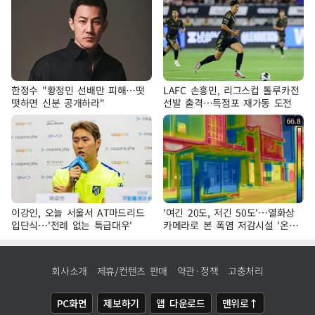
한정수 "황정민 선배만 피해…떳
LAFC 손흥민, 리그스컵 톨루카전
떳하면 신분 공개하라"
선발 출격…득점포 재가동 도전
이강인, 오늘 서울서 AT마드리드
'여긴 20도, 저긴 50도'…열화상
입단식…'전례 없는 특급대우'
카메라로 본 폭염 저감시설 '온도
차'
회사소개
제휴/컨텐츠 판매
약관·정책
고충처리
PC화면
제보하기
앱 다운로드
맨위로↑