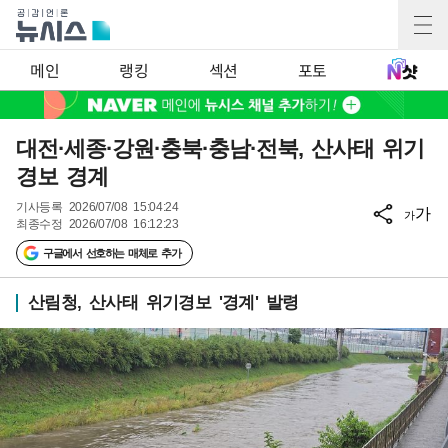
메인
랭킹
섹션
포토
대전·세종·강원·충북·충남·전북, 산사태 위기
경보 경계
기사등록
2026/07/08 15:04:24
가
가
최종수정
2026/07/08 16:12:23
구글에서 선호하는 매체로 추가
산림청, 산사태 위기경보 '경계' 발령