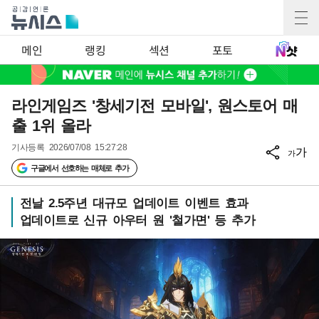
메인
랭킹
섹션
포토
라인게임즈 '창세기전 모바일', 원스토어 매
출 1위 올라
기사등록
2026/07/08 15:27:28
가
가
구글에서 선호하는 매체로 추가
전날 2.5주년 대규모 업데이트 이벤트 효과
업데이트로 신규 아우터 원 '철가면' 등 추가