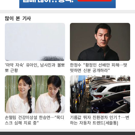
많이 본 기사
'마약 자숙' 유아인, 남사친과 볼뽀
한정수 "황정민 선배만 피해…떳
뽀 근황
떳하면 신분 공개하라"
손떨림 건강이상설 한승연…"목디
기름값 뛰자 친환경차 인기↑…변
스크 심해 치료 중"
하는 자동차 트렌드[세쓸통]